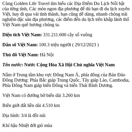
Cùng Golden Life Travel tìm hiểu các Địa Điểm Du Lịch Nổi bật
của từng tỉnh, Các món ngon địa phương để dù bạn đi du lịch xuyên
Việt, hay đi qua vài tỉnh thành, bạn cũng dễ dàng, nhanh chóng trải
nghiệm đặc sản địa phương, các điểm đến du lịch trên khắp lãnh thổ
Việt Nam quê hương chúng ta.
Diện tích Việt Nam:
331.211.600 cây số vuông
Dân số Việt Nam:
100.3 triệu người ( 29/12/2023 )
Thủ đô Việt Nam:
Hà Nội
Tên nước
: Nước Cộng Hòa Xã Hội Chủ nghĩa Việt Nam
Nằm ở Trung tâm khu vực Đông Nam Á, phía đông của Bán Đảo
Đông Dương: Phía Bắc giáp Trung Quốc, Tây giáp Lào, Cambodia,
Phía Đông Nam giáp biển Đông và biển Thái Bình Dương.
Việt Nam có đường bờ biển dài 3.260 km
Biên giới đất liền dài 4.510 km
Địa hình: 3/4 là đồi núi
Khí hậu Nhiệt đới gió mùa