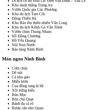
Di tích cố đô Hoa Lư: Đền Vua Đinh – Vua Lê
Khu danh thắng Tràng An
Vườn Quốc gia Cúc Phương
Khu du lịch Tam Cốc
Động Thiên Hà
Khu Bảo tồn thiên nhiên Vân Long
Khu du lịch Kênh Gà Vân Trình
Vườn chim Thung Nham
Hồ Đồng Chương
Hồ Yên Quang
Núi Non Nước
Bảo tàng Ninh Bình
Món ngon Ninh Bình
Cơm cháy
Dê núi
Cá kho gáo
Miến lươn
Cua đồng rang lá lốt
Xôi trứng kiến
Bún Mọc
Bún chả Quạt
Bánh đa cá rô
Rượu cân nho Quan