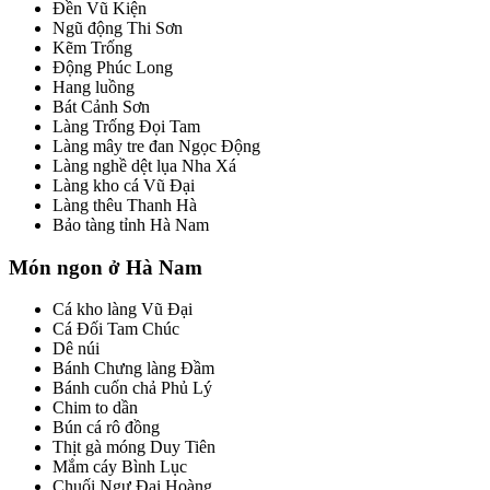
Đền Vũ Kiện
Ngũ động Thi Sơn
Kẽm Trống
Động Phúc Long
Hang luồng
Bát Cảnh Sơn
Làng Trống Đọi Tam
Làng mây tre đan Ngọc Động
Làng nghề dệt lụa Nha Xá
Làng kho cá Vũ Đại
Làng thêu Thanh Hà
Bảo tàng tỉnh Hà Nam
Món ngon ở Hà Nam
Cá kho làng Vũ Đại
Cá Đối Tam Chúc
Dê núi
Bánh Chưng làng Đầm
Bánh cuốn chả Phủ Lý
Chim to dần
Bún cá rô đồng
Thịt gà móng Duy Tiên
Mắm cáy Bình Lục
Chuối Ngự Đại Hoàng