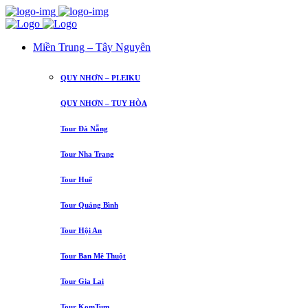
Miền Trung – Tây Nguyên
QUY NHƠN – PLEIKU
QUY NHƠN – TUY HÒA
Tour Đà Nẵng
Tour Nha Trang
Tour Huế
Tour Quảng Bình
Tour Hội An
Tour Ban Mê Thuột
Tour Gia Lai
Tour KomTum