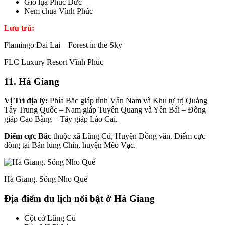
Giò lụa Phúc Đức
Nem chua Vĩnh Phúc
Lưu trú:
Flamingo Dai Lai – Forest in the Sky
FLC Luxury Resort Vĩnh Phúc
11. Hà Giang
Vị Trí địa lý:
Phía Bắc giáp tỉnh Vân Nam và Khu tự trị Quảng
Tây Trung Quốc – Nam giáp Tuyên Quang và Yên Bái – Đông
giáp Cao Bằng – Tây giáp Lào Cai.
Điểm cực Bắc
thuộc xã Lũng Cú, Huyện Đồng văn. Điểm cực
đông tại Bản lủng Chỉn, huyện Mèo Vạc.
Hà Giang. Sông Nho Quế
Địa điểm du lịch nổi bật ở Hà Giang
Cột cờ Lũng Cú