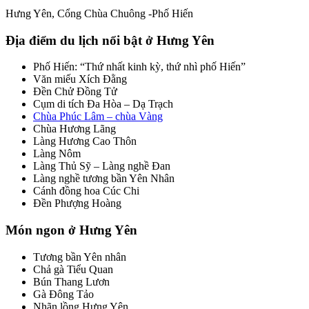
Hưng Yên, Cổng Chùa Chuông -Phố Hiến
Địa điểm du lịch nổi bật ở Hưng Yên
Phố Hiến: “Thứ nhất kinh kỳ, thứ nhì phố Hiến”
Văn miếu Xích Đằng
Đền Chử Đồng Tử
Cụm di tích Đa Hòa – Dạ Trạch
Chùa Phúc Lâm – chùa Vàng
Chùa Hương Lãng
Làng Hương Cao Thôn
Làng Nôm
Làng Thủ Sỹ – Làng nghề Đan
Làng nghề tương bần Yên Nhân
Cánh đồng hoa Cúc Chi
Đền Phượng Hoàng
Món ngon ở Hưng Yên
Tương bần Yên nhân
Chả gà Tiểu Quan
Bún Thang Lươn
Gà Đông Tảo
Nhãn lồng Hưng Yên