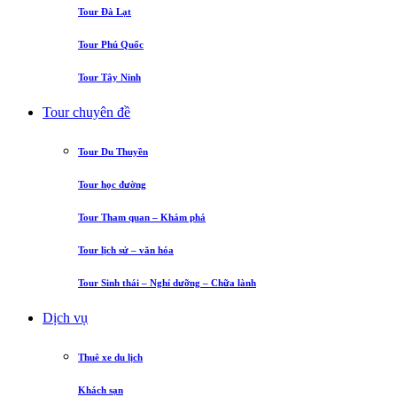
Tour Đà Lạt
Tour Phú Quốc
Tour Tây Ninh
Tour chuyên đề
Tour Du Thuyền
Tour học đường
Tour Tham quan – Khám phá
Tour lịch sử – văn hóa
Tour Sinh thái – Nghỉ dưỡng – Chữa lành
Dịch vụ
Thuê xe du lịch
Khách sạn