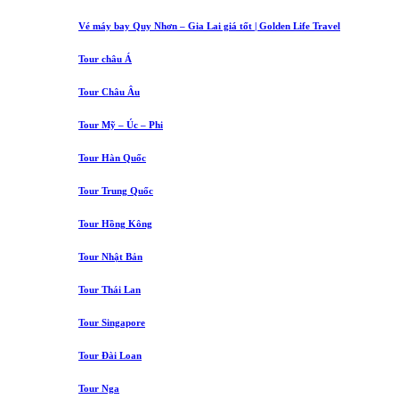
Vé máy bay Quy Nhơn – Gia Lai giá tốt | Golden Life Travel
Tour châu Á
Tour Châu Âu
Tour Mỹ – Úc – Phi
Tour Hàn Quốc
Tour Trung Quốc
Tour Hồng Kông
Tour Nhật Bản
Tour Thái Lan
Tour Singapore
Tour Đài Loan
Tour Nga