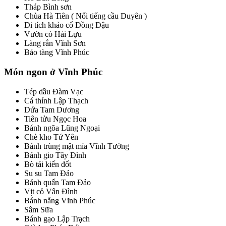
Tháp Bình sơn
Chùa Hà Tiên ( Nổi tiếng cầu Duyên )
Di tích khảo cổ Đồng Đậu
Vườn cò Hải Lựu
Làng rắn Vĩnh Sơn
Bảo tàng Vĩnh Phúc
Món ngon ở Vĩnh Phúc
Tép dầu Đàm Vạc
Cá thính Lập Thạch
Dứa Tam Dương
Tiên tửu Ngọc Hoa
Bánh ngõa Lũng Ngoại
Chè kho Tứ Yên
Bánh trùng mật mía Vĩnh Tường
Bánh gio Tây Đình
Bò tái kiến đốt
Su su Tam Đảo
Bánh quấn Tam Đảo
Vịt cỏ Vân Đình
Bánh nắng Vĩnh Phúc
Sâm Sữa
Bánh gạo Lập Trạch