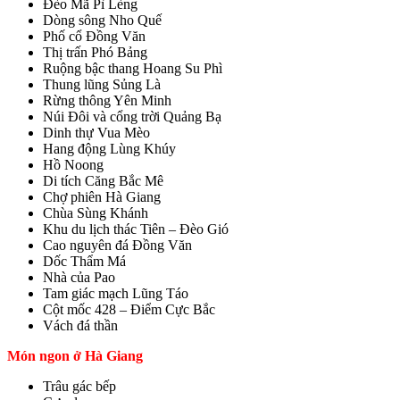
Đèo Mã Pì Lèng
Dòng sông Nho Quế
Phố cổ Đồng Văn
Thị trấn Phó Bảng
Ruộng bậc thang Hoang Su Phì
Thung lũng Sủng Là
Rừng thông Yên Minh
Núi Đôi và cổng trời Quảng Bạ
Dinh thự Vua Mèo
Hang động Lùng Khúy
Hồ Noong
Di tích Căng Bắc Mê
Chợ phiên Hà Giang
Chùa Sùng Khánh
Khu du lịch thác Tiên – Đèo Gió
Cao nguyên đá Đồng Văn
Dốc Thẩm Má
Nhà của Pao
Tam giác mạch Lũng Táo
Cột mốc 428 – Điểm Cực Bắc
Vách đá thần
Món ngon ở Hà Giang
Trâu gác bếp