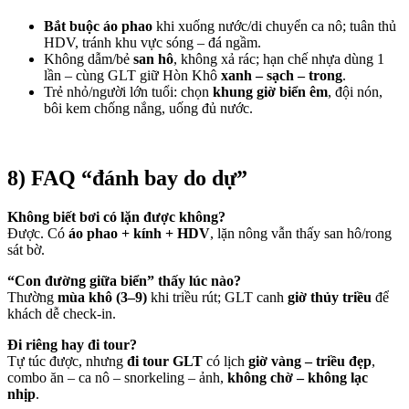
Bắt buộc áo phao
khi xuống nước/di chuyển ca nô; tuân thủ
HDV, tránh khu vực sóng – đá ngầm.
Không dẫm/bẻ
san hô
, không xả rác; hạn chế nhựa dùng 1
lần – cùng GLT giữ Hòn Khô
xanh – sạch – trong
.
Trẻ nhỏ/người lớn tuổi: chọn
khung giờ biển êm
, đội nón,
bôi kem chống nắng, uống đủ nước.
8) FAQ “đánh bay do dự”
Không biết bơi có lặn được không?
Được. Có
áo phao + kính + HDV
, lặn nông vẫn thấy san hô/rong
sát bờ.
“Con đường giữa biển” thấy lúc nào?
Thường
mùa khô (3–9)
khi triều rút; GLT canh
giờ thủy triều
để
khách dễ check-in.
Đi riêng hay đi tour?
Tự túc được, nhưng
đi tour GLT
có lịch
giờ vàng – triều đẹp
,
combo ăn – ca nô – snorkeling – ảnh,
không chờ – không lạc
nhịp
.