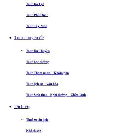
Tour Đà Lạt
Tour Phú Quốc
Tour Tây Ninh
Tour chuyên đề
Tour Du Thuyền
Tour học đường
Tour Tham quan – Khám phá
Tour lịch sử – văn hóa
Tour Sinh thái – Nghỉ dưỡng – Chữa lành
Dịch vụ
Thuê xe du lịch
Khách sạn