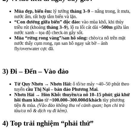
Mùa đẹp, biển êm:
lý tưởng
tháng 3–9
– nắng trong, ít mưa,
nước ấm, rất hợp tắm biển và lặn.
“Con đường giữa biển” độc đáo:
vào mùa khô, khi thủy
triều rút (khoảng
tháng 3–9
), lộ ra lối cát dài
~500m
giữa làn
nước xanh – tọa độ check-in gây sốt.
Mùa “rừng rong vàng”/san hô sống:
chèo/ca nô trên mặt
nước thấy cụm rong, rạn san hô ngay sát bờ – ảnh
fly/overwater cực đã.
3) Đi – Đến – Vào đảo
Từ Quy Nhơn → Nhơn Hải:
ô tô/xe máy ~40–50 phút theo
tuyến
cầu Thị Nại – bán đảo Phương Mai
.
Nhơn Hải → Hòn Khô:
thuyền/ca nô 10–15 phút
;
giá khứ
hồi tham khảo
từ
~100.000–300.000đ/khách
tùy phương
tiện & mùa.
(Vào đảo không thu vé cảnh quan; bạn chi trả
tàu/ca nô & dịch vụ đi kèm)
.
4) Top trải nghiệm “phải thử”