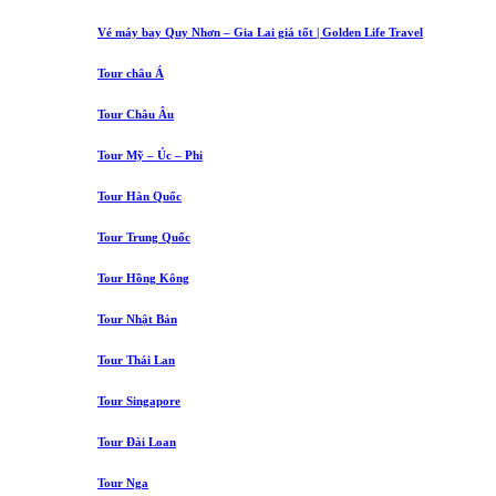
Vé máy bay Quy Nhơn – Gia Lai giá tốt | Golden Life Travel
Tour châu Á
Tour Châu Âu
Tour Mỹ – Úc – Phi
Tour Hàn Quốc
Tour Trung Quốc
Tour Hồng Kông
Tour Nhật Bản
Tour Thái Lan
Tour Singapore
Tour Đài Loan
Tour Nga