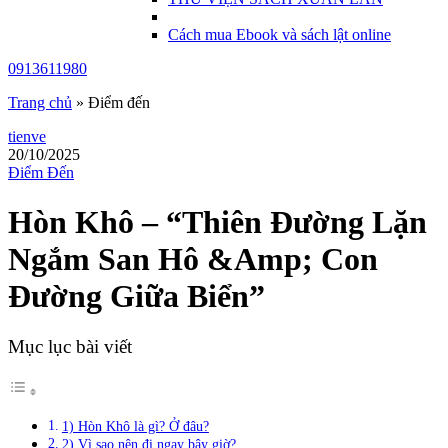
Cách mua Ebook và sách lật online
0913611980
Trang chủ
»
Điểm đến
tienve
20/10/2025
Điểm Đến
Hòn Khô – “Thiên Đường Lặn
Ngắm San Hô &Amp; Con
Đường Giữa Biển”
Mục lục bài viết
1) Hòn Khô là gì? Ở đâu?
2) Vì sao nên đi ngay bây giờ?