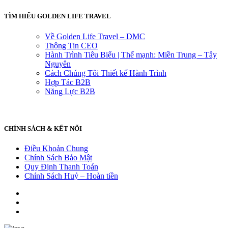
TÌM HIỂU GOLDEN LIFE TRAVEL
Về Golden Life Travel – DMC
Thông Tin CEO
Hành Trình Tiêu Biểu | Thế mạnh: Miền Trung – Tây
Nguyên
Cách Chúng Tôi Thiết kế Hành Trình
Hợp Tác B2B
Năng Lực B2B
CHÍNH SÁCH & KẾT NỐI
Điều Khoản Chung
Chính Sách Bảo Mật
Quy Định Thanh Toán
Chính Sách Huỷ – Hoàn tiền