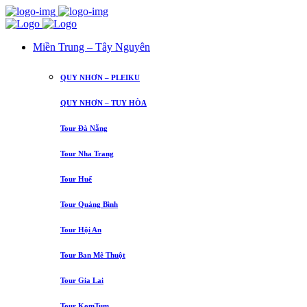
Miền Trung – Tây Nguyên
QUY NHƠN – PLEIKU
QUY NHƠN – TUY HÒA
Tour Đà Nẵng
Tour Nha Trang
Tour Huế
Tour Quảng Bình
Tour Hội An
Tour Ban Mê Thuột
Tour Gia Lai
Tour KomTum