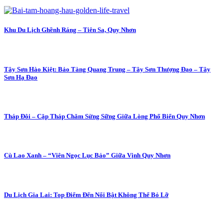
Khu Du Lịch Ghềnh Ráng – Tiên Sa, Quy Nhơn
Tây Sơn Hào Kiệt: Bảo Tàng Quang Trung – Tây Sơn Thượng Đạo – Tây
Sơn Hạ Đạo
Tháp Đôi – Cặp Tháp Chăm Sừng Sững Giữa Lòng Phố Biển Quy Nhơn
Cù Lao Xanh – “Viên Ngọc Lục Bảo” Giữa Vịnh Quy Nhơn
Du Lịch Gia Lai: Top Điểm Đến Nổi Bật Không Thể Bỏ Lỡ