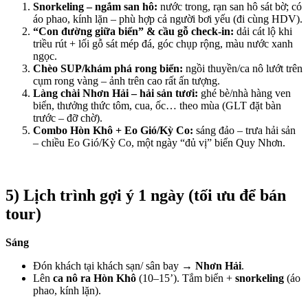
Snorkeling – ngắm san hô:
nước trong, rạn san hô sát bờ; có
áo phao, kính lặn – phù hợp cả người bơi yếu (đi cùng HDV).
“Con đường giữa biển” & cầu gỗ check-in:
dải cát lộ khi
triều rút + lối gỗ sát mép đá, góc chụp rộng, màu nước xanh
ngọc.
Chèo SUP/khám phá rong biển:
ngồi thuyền/ca nô lướt trên
cụm rong vàng – ảnh trên cao rất ấn tượng.
Làng chài Nhơn Hải – hải sản tươi:
ghé bè/nhà hàng ven
biển, thưởng thức tôm, cua, ốc… theo mùa (GLT đặt bàn
trước – đỡ chờ).
Combo Hòn Khô + Eo Gió/Kỳ Co:
sáng đảo – trưa hải sản
– chiều Eo Gió/Kỳ Co, một ngày “đủ vị” biển Quy Nhơn.
5) Lịch trình gợi ý 1 ngày (tối ưu để bán
tour)
Sáng
Đón khách tại khách sạn/ sân bay →
Nhơn Hải
.
Lên
ca nô ra Hòn Khô
(10–15’). Tắm biển +
snorkeling
(áo
phao, kính lặn).