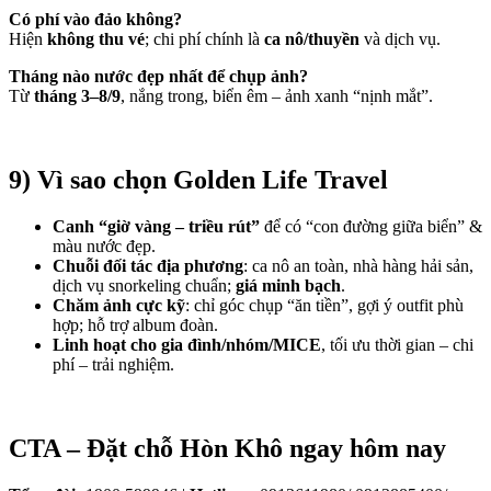
Có phí vào đảo không?
Hiện
không thu vé
; chi phí chính là
ca nô/thuyền
và dịch vụ.
Tháng nào nước đẹp nhất để chụp ảnh?
Từ
tháng 3–8/9
, nắng trong, biển êm – ảnh xanh “nịnh mắt”.
9) Vì sao chọn
Golden Life Travel
Canh “giờ vàng – triều rút”
để có “con đường giữa biển” &
màu nước đẹp.
Chuỗi đối tác địa phương
: ca nô an toàn, nhà hàng hải sản,
dịch vụ snorkeling chuẩn;
giá minh bạch
.
Chăm ảnh cực kỹ
: chỉ góc chụp “ăn tiền”, gợi ý outfit phù
hợp; hỗ trợ album đoàn.
Linh hoạt cho gia đình/nhóm/MICE
, tối ưu thời gian – chi
phí – trải nghiệm.
CTA – Đặt chỗ Hòn Khô ngay hôm nay