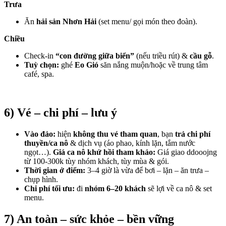
Trưa
Ăn
hải sản Nhơn Hải
(set menu/ gọi món theo đoàn).
Chiều
Check-in
“con đường giữa biển”
(nếu triều rút) &
cầu gỗ
.
Tuỳ chọn:
ghé
Eo Gió
săn nắng muộn/hoặc về trung tâm
café, spa.
6) Vé – chi phí – lưu ý
Vào đảo:
hiện
không thu vé tham quan
, bạn
trả chi phí
thuyền/ca nô
& dịch vụ (áo phao, kính lặn, tắm nước
ngọt…).
Giá ca nô khứ hồi tham khảo:
Giá giao ddooojng
từ 100-300k tùy nhóm khách, tùy mùa & gói.
Thời gian ở điểm:
3–4 giờ là vừa để bơi – lặn – ăn trưa –
chụp hình.
Chi phí tối ưu:
đi
nhóm 6–20 khách
sẽ lợi về ca nô & set
menu.
7) An toàn – sức khỏe – bền vững