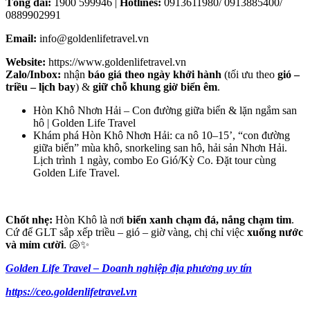
Tổng đài:
1900 599946 |
Hotlines:
0913611980/ 0913885400/
0889902991
Email:
info@goldenlifetravel.vn
Website:
https://www.goldenlifetravel.vn
Zalo/Inbox:
nhận
báo giá theo ngày khởi hành
(tối ưu theo
gió –
triều – lịch bay
) &
giữ chỗ khung giờ biển êm
.
Hòn Khô Nhơn Hải – Con đường giữa biển & lặn ngắm san
hô | Golden Life Travel
Khám phá Hòn Khô Nhơn Hải: ca nô 10–15’, “con đường
giữa biển” mùa khô, snorkeling san hô, hải sản Nhơn Hải.
Lịch trình 1 ngày, combo Eo Gió/Kỳ Co. Đặt tour cùng
Golden Life Travel.
Chốt nhẹ:
Hòn Khô là nơi
biển xanh chạm đá, nắng chạm tim
.
Cứ để GLT sắp xếp triều – gió – giờ vàng, chị chỉ việc
xuống nước
và mỉm cười
. 🐚✨
Golden Life Travel – Doanh nghiệp địa phương uy tín
https://ceo.goldenlifetravel.vn