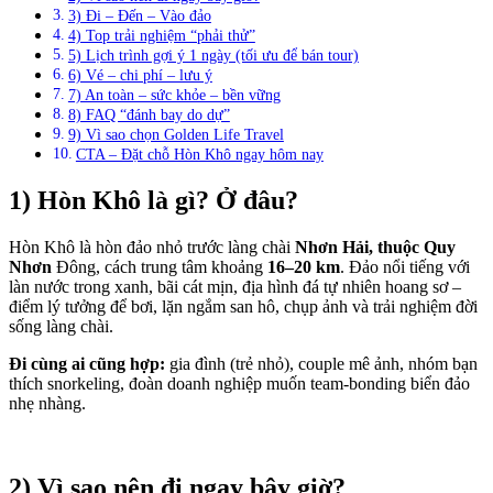
3) Đi – Đến – Vào đảo
4) Top trải nghiệm “phải thử”
5) Lịch trình gợi ý 1 ngày (tối ưu để bán tour)
6) Vé – chi phí – lưu ý
7) An toàn – sức khỏe – bền vững
8) FAQ “đánh bay do dự”
9) Vì sao chọn Golden Life Travel
CTA – Đặt chỗ Hòn Khô ngay hôm nay
1) Hòn Khô là gì? Ở đâu?
Hòn Khô là hòn đảo nhỏ trước làng chài
Nhơn Hải, thuộc Quy
Nhơn
Đông, cách trung tâm khoảng
16–20 km
. Đảo nổi tiếng với
làn nước trong xanh, bãi cát mịn, địa hình đá tự nhiên hoang sơ –
điểm lý tưởng để bơi, lặn ngắm san hô, chụp ảnh và trải nghiệm đời
sống làng chài.
Đi cùng ai cũng hợp:
gia đình (trẻ nhỏ), couple mê ảnh, nhóm bạn
thích snorkeling, đoàn doanh nghiệp muốn team-bonding biển đảo
nhẹ nhàng.
2) Vì sao nên đi
ngay bây giờ
?