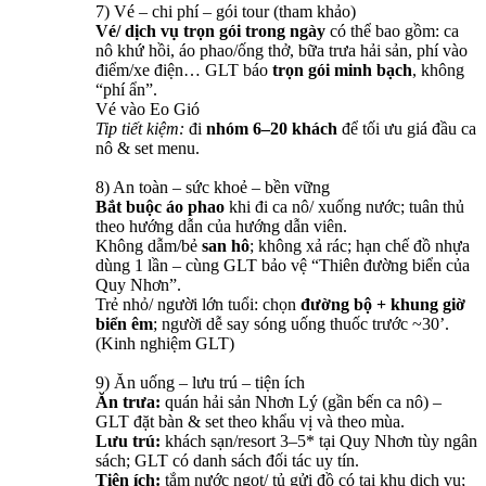
7) Vé – chi phí – gói tour (tham khảo)
Vé/ dịch vụ trọn gói trong ngày
có thể bao gồm: ca
nô khứ hồi, áo phao/ống thở, bữa trưa hải sản, phí vào
điểm/xe điện… GLT báo
trọn gói minh bạch
, không
“phí ẩn”.
Vé vào Eo Gió
Tip tiết kiệm:
đi
nhóm 6–20 khách
để tối ưu giá đầu ca
nô & set menu.
8) An toàn – sức khoẻ – bền vững
Bắt buộc áo phao
khi đi ca nô/ xuống nước; tuân thủ
theo hướng dẫn của hướng dẫn viên.
Không dẫm/bẻ
san hô
; không xả rác; hạn chế đồ nhựa
dùng 1 lần – cùng GLT bảo vệ “Thiên đường biển của
Quy Nhơn”.
Trẻ nhỏ/ người lớn tuổi: chọn
đường bộ + khung giờ
biển êm
; người dễ say sóng uống thuốc trước ~30’.
(Kinh nghiệm GLT)
9) Ăn uống – lưu trú – tiện ích
Ăn trưa:
quán hải sản Nhơn Lý (gần bến ca nô) –
GLT đặt bàn & set theo khẩu vị và theo mùa.
Lưu trú:
khách sạn/resort 3–5* tại Quy Nhơn tùy ngân
sách; GLT có danh sách đối tác uy tín.
Tiện ích:
tắm nước ngọt/ tủ gửi đồ có tại khu dịch vụ;