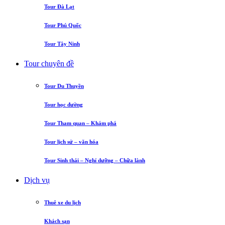
Tour Đà Lạt
Tour Phú Quốc
Tour Tây Ninh
Tour chuyên đề
Tour Du Thuyền
Tour học đường
Tour Tham quan – Khám phá
Tour lịch sử – văn hóa
Tour Sinh thái – Nghỉ dưỡng – Chữa lành
Dịch vụ
Thuê xe du lịch
Khách sạn