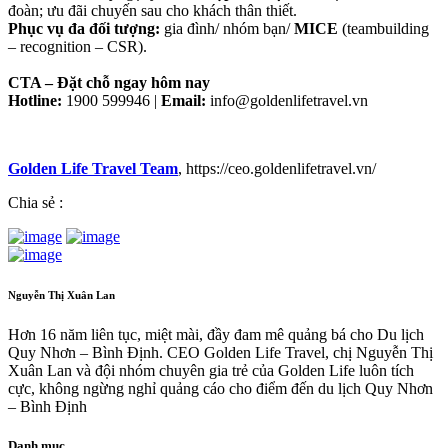
đoàn; ưu đãi chuyến sau cho khách thân thiết.
Phục vụ đa đối tượng:
gia đình/ nhóm bạn/
MICE
(teambuilding
– recognition – CSR).
CTA – Đặt chỗ ngay hôm nay
Hotline:
1900 599946 |
Email:
info@goldenlifetravel.vn
Golden Life Travel Team
, https://ceo.goldenlifetravel.vn/
Chia sẻ :
Nguyễn Thị Xuân Lan
Hơn 16 năm liên tục, miệt mài, đầy đam mê quảng bá cho Du lịch
Quy Nhơn – Bình Định. CEO Golden Life Travel, chị Nguyễn Thị
Xuân Lan và đội nhóm chuyên gia trẻ của Golden Life luôn tích
cực, không ngừng nghỉ quảng cáo cho điểm đến du lịch Quy Nhơn
– Bình Định
Danh mục