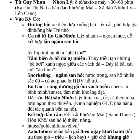
Từ Quy Nhơn → Nhơn Lý:
ô tô/taxi/xe máy ~30–60 phút
(Ra cầu Thị Nại – bán đảo Phương Mai – Xã đảo Nhơn Lý –
Lên Cano).
Vào Kỳ Co:
Đường bộ:
xe điện đưa xuống bãi – êm ái, phù hợp gia
đình/ông bà/ Trẻ nhỏ
Ca nô từ Eo Gió/Nhơn Lý:
nhanh – ngoạn mục, dễ
kết hợp
lặn ngắm san hô
5) Top trải nghiệm “phải thử”
Tắm biển & hồ đá tự nhiên:
Thủy triều tạo những
“bể bơi” xanh ngọc giữa các vách đá – Đáy là bãi cát
cực “ăn hình”.
Snorkeling – ngắm san hô:
nước trong, san hô nhiều
sắc độ – có áo phao & HDV hỗ trợ.
Eo Gió – cung đường gỗ ôm vách biển:
check-in
bình minh/sunset, tầm nhìn khoáng đạt.
Đặc sắc
Hải sản Nhơn Lý:
tôm, cua, ốc, cá theo mùa,
tươi ngon theo thuyền. (Kinh nghiệm GLT; nhà hàng
đối tác quanh bến ca nô).
Kết hợp lân cận:
Đồi cát Phương Mai ( Sand Dunes ),
Hòn Khô/ san hô lộ thiên, nông.
https://goldenlifetravel.vn/
Zalo/Inbox:
nhận báo giá
theo ngày khởi hành
(tối
ưu theo gió – triều – lịch bay) + giữ chỗ
khung giờ