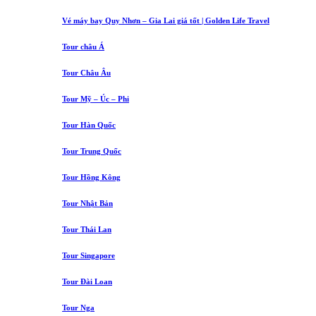
Vé máy bay Quy Nhơn – Gia Lai giá tốt | Golden Life Travel
Tour châu Á
Tour Châu Âu
Tour Mỹ – Úc – Phi
Tour Hàn Quốc
Tour Trung Quốc
Tour Hồng Kông
Tour Nhật Bản
Tour Thái Lan
Tour Singapore
Tour Đài Loan
Tour Nga