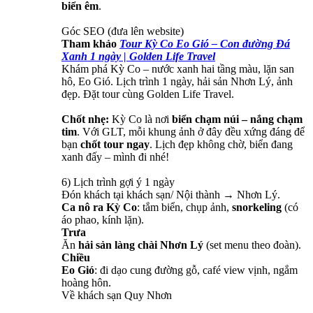
biển êm
.
Góc SEO (đưa lên website)
Tham khảo
Tour Kỳ Co Eo Gió – Con đường Đá
Xanh 1 ngày | Golden Life Travel
Khám phá Kỳ Co – nước xanh hai tầng màu, lặn san
hô, Eo Gió. Lịch trình 1 ngày, hải sản Nhơn Lý, ảnh
đẹp. Đặt tour cùng Golden Life Travel.
Chốt nhẹ:
Kỳ Co là nơi
biển chạm núi – nắng chạm
tim
. Với GLT, mỗi khung ảnh ở đây đều xứng đáng để
bạn
chốt tour ngay
. Lịch đẹp không chờ, biển đang
xanh đấy – mình đi nhé!
6) Lịch trình gợi ý 1 ngày
Đón khách tại khách sạn/ Nội thành → Nhơn Lý.
Ca nô ra Kỳ Co
: tắm biển, chụp ảnh,
snorkeling
(có
áo phao, kính lặn).
Trưa
Ăn
hải sản làng chài Nhơn Lý
(set menu theo đoàn).
Chiều
Eo Gió
: đi dạo cung đường gỗ, café view vịnh, ngắm
hoàng hôn.
Về khách sạn Quy Nhơn