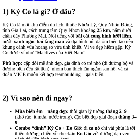
1) Kỳ Co là gì? Ở đâu?
Kỳ Co là một khu điểm du lịch, thuộc Nhơn Lý, Quy Nhơn Đông,
tỉnh Gia Lai, cách trung tâm Quy Nhơn khoảng
25 km
, nằm dưới
chân dãy Phương Mai. Nổi tiếng với
bãi cát cong hình lưỡi liềm
,
nước
xanh ngọc hai tầng màu
và địa hình núi đá ôm biển tạo nên
khung cảnh vừa hoang sơ vừa tinh khiết. Vì vẻ đẹp hiếm gặp, Kỳ
Co được ví như “Maldives của Việt Nam”.
Phù hợp:
cặp đôi mê ảnh đẹp, gia đình có trẻ nhỏ (đi đường bộ và
đường biển đều rất tiện), nhóm bạn thích lặn ngắm san hô, và cả
đoàn MICE muốn kết hợp teambuilding – gala biển.
2) Vì sao nên đi
ngay
?
Mùa biển êm – nắng đẹp:
thời gian lý tưởng
tháng 2–9
(khô ráo, ít mưa, nước trong), đặc biệt đẹp giai đoạn
tháng 3–
9
.
Combo “đỉnh” Kỳ Co + Eo Gió:
đi
ca nô
chỉ vài phút là tới
thiên đường; chiều về check-in
Eo Gió
với đường dạo ven