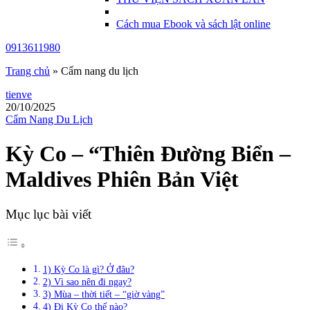
Cách mua Ebook và sách lật online
0913611980
Trang chủ
»
Cẩm nang du lịch
tienve
20/10/2025
Cẩm Nang Du Lịch
Kỳ Co – “Thiên Đường Biển –
Maldives Phiên Bản Việt
Mục lục bài viết
1) Kỳ Co là gì? Ở đâu?
2) Vì sao nên đi ngay?
3) Mùa – thời tiết – “giờ vàng”
4) Đi Kỳ Co thế nào?