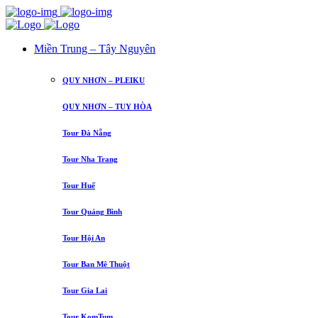
Miền Trung – Tây Nguyên
QUY NHƠN – PLEIKU
QUY NHƠN – TUY HÒA
Tour Đà Nẵng
Tour Nha Trang
Tour Huế
Tour Quảng Bình
Tour Hội An
Tour Ban Mê Thuột
Tour Gia Lai
Tour KomTum