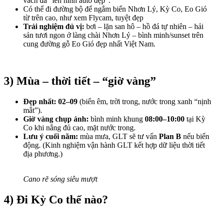
vách đá “lên hình auto đẹp”.
Có thể đi đường bộ để ngắm biển Nhơn Lý, Kỳ Co, Eo Gió
từ trên cao, như xem Flycam, tuyệt đẹp
Trải nghiệm đủ vị:
bơi – lặn san hô – hồ đá tự nhiên – hải
sản tươi ngon ở làng chài Nhơn Lý – bình minh/sunset trên
cung đường gỗ Eo Gió đẹp nhất Việt Nam.
3) Mùa – thời tiết – “giờ vàng”
Đẹp nhất:
02–09
(biển êm, trời trong, nước trong xanh “nịnh
mắt”).
Giờ vàng chụp ảnh:
bình minh khung
08:00–10:00
tại Kỳ
Co khi nắng đủ cao, mặt nước trong.
Lưu ý cuối năm:
mùa mưa, GLT sẽ tư vấn
Plan B
nếu biển
động. (Kinh nghiệm vận hành GLT kết hợp dữ liệu thời tiết
địa phương.)
Cano rẽ sóng siêu mượt
4) Đi Kỳ Co thế nào?