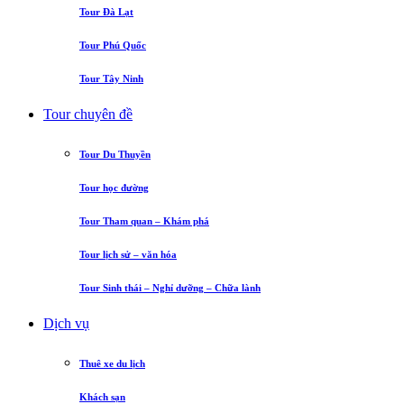
Tour Đà Lạt
Tour Phú Quốc
Tour Tây Ninh
Tour chuyên đề
Tour Du Thuyền
Tour học đường
Tour Tham quan – Khám phá
Tour lịch sử – văn hóa
Tour Sinh thái – Nghỉ dưỡng – Chữa lành
Dịch vụ
Thuê xe du lịch
Khách sạn