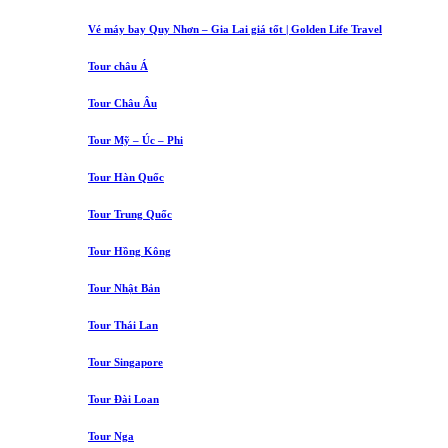
Vé máy bay Quy Nhơn – Gia Lai giá tốt | Golden Life Travel
Tour châu Á
Tour Châu Âu
Tour Mỹ – Úc – Phi
Tour Hàn Quốc
Tour Trung Quốc
Tour Hồng Kông
Tour Nhật Bản
Tour Thái Lan
Tour Singapore
Tour Đài Loan
Tour Nga