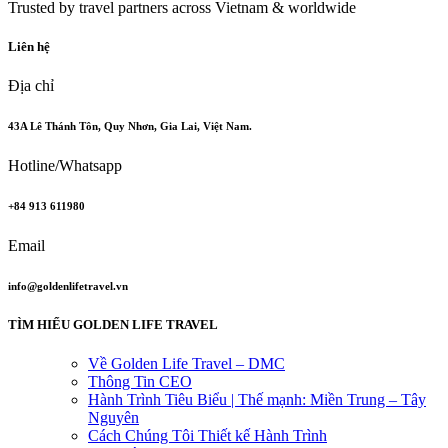
Trusted by travel partners across Vietnam & worldwide
Liên hệ
Địa chỉ
43A Lê Thánh Tôn, Quy Nhơn, Gia Lai, Việt Nam.
Hotline/Whatsapp
+84 913 611980
Email
info@goldenlifetravel.vn
TÌM HIỂU GOLDEN LIFE TRAVEL
Về Golden Life Travel – DMC
Thông Tin CEO
Hành Trình Tiêu Biểu | Thế mạnh: Miền Trung – Tây
Nguyên
Cách Chúng Tôi Thiết kế Hành Trình