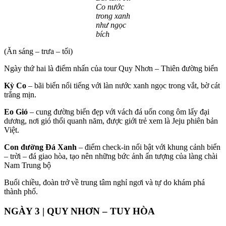
Co nước
trong xanh
như ngọc
bích
(Ăn sáng – trưa – tối)
Ngày thứ hai là điểm nhấn của tour Quy Nhơn – Thiên đường biển
Kỳ Co
– bãi biển nổi tiếng với làn nước xanh ngọc trong vắt, bờ cát
trắng mịn.
Eo Gió
– cung đường biển đẹp với vách đá uốn cong ôm lấy đại
dương, nơi gió thổi quanh năm, được giới trẻ xem là Jeju phiên bản
Việt.
Con đường Đá Xanh
– điểm check-in nổi bật với khung cảnh biển
– trời – đá giao hòa, tạo nên những bức ảnh ấn tượng của làng chài
Nam Trung bộ
Buổi chiều, đoàn trở về trung tâm nghỉ ngơi và tự do khám phá
thành phố.
NGÀY 3 | QUY NHƠN – TUY HÒA