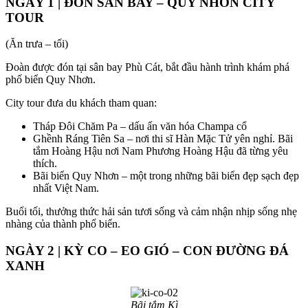
NGÀY 1 | ĐÓN SÂN BAY – QUY NHƠN CITY
TOUR
(Ăn trưa – tối)
Đoàn được đón tại sân bay Phù Cát, bắt đầu hành trình khám phá
phố biển Quy Nhơn.
City tour đưa du khách tham quan:
Tháp Đôi Chăm Pa – dấu ấn văn hóa Champa cổ
Ghềnh Ráng Tiên Sa – nơi thi sĩ Hàn Mặc Tử yên nghỉ. Bãi
tắm Hoàng Hậu nơi Nam Phương Hoàng Hậu đã từng yêu
thích.
Bãi biển Quy Nhơn – một trong những bãi biển đẹp sạch đẹp
nhất Việt Nam.
Buổi tối, thưởng thức hải sản tươi sống và cảm nhận nhịp sống nhẹ
nhàng của thành phố biển.
NGÀY 2 | KỲ CO – EO GIÓ – CON ĐƯỜNG ĐÁ
XANH
Bãi tắm Kì