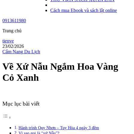
Cách mua Ebook và sách lật online
0913611980
Trang chủ
tienve
23/02/2026
Cẩm Nang Du Lịch
Về Xứ Nẫu Ngắm Hoa Vàng
Cỏ Xanh
Mục lục bài viết
Hành trình Quy Nhơn – Tuy Hòa 4 ngày 3 đêm
Vì sao gọi là “xứ Nẫu”?