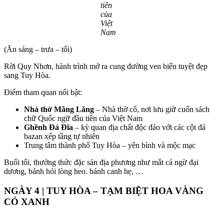
tiên
của
Việt
Nam
(Ăn sáng – trưa – tối)
Rời Quy Nhơn, hành trình mở ra cung đường ven biển tuyệt đẹp
sang Tuy Hòa.
Điểm tham quan nổi bật:
Nhà thờ Mằng Lăng
– Nhà thờ cổ, nơi lưu giữ cuốn sách
chữ Quốc ngữ đầu tiên của Việt Nam
Ghềnh Đá Đĩa
– kỳ quan địa chất độc đáo với các cột đá
bazan xếp tầng tự nhiên
Trung tâm thành phố Tuy Hòa – yên bình và mộc mạc
Buổi tối, thưởng thức đặc sản địa phương như mắt cá ngừ đại
dương, bánh hỏi lòng heo. bánh canh hẹ, …
NGÀY 4 | TUY HÒA – TẠM BIỆT HOA VÀNG
CỎ XANH