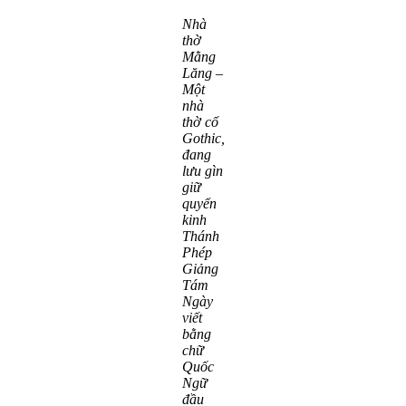
Nhà
thờ
Mằng
Lăng –
Một
nhà
thờ cổ
Gothic,
đang
lưu gìn
giữ
quyển
kinh
Thánh
Phép
Giảng
Tám
Ngày
viết
bằng
chữ
Quốc
Ngữ
đầu