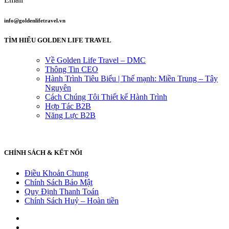
info@goldenlifetravel.vn
TÌM HIỂU GOLDEN LIFE TRAVEL
Về Golden Life Travel – DMC
Thông Tin CEO
Hành Trình Tiêu Biểu | Thế mạnh: Miền Trung – Tây
Nguyên
Cách Chúng Tôi Thiết kế Hành Trình
Hợp Tác B2B
Năng Lực B2B
CHÍNH SÁCH & KẾT NỐI
Điều Khoản Chung
Chính Sách Bảo Mật
Quy Định Thanh Toán
Chính Sách Huỷ – Hoàn tiền