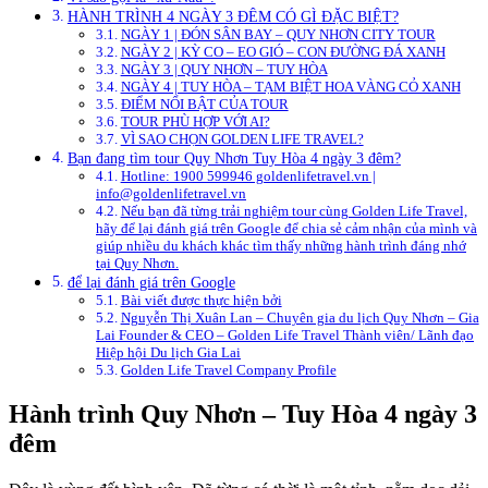
HÀNH TRÌNH 4 NGÀY 3 ĐÊM CÓ GÌ ĐẶC BIỆT?
NGÀY 1 | ĐÓN SÂN BAY – QUY NHƠN CITY TOUR
NGÀY 2 | KỲ CO – EO GIÓ – CON ĐƯỜNG ĐÁ XANH
NGÀY 3 | QUY NHƠN – TUY HÒA
NGÀY 4 | TUY HÒA – TẠM BIỆT HOA VÀNG CỎ XANH
ĐIỂM NỔI BẬT CỦA TOUR
TOUR PHÙ HỢP VỚI AI?
VÌ SAO CHỌN GOLDEN LIFE TRAVEL?
Bạn đang tìm tour Quy Nhơn Tuy Hòa 4 ngày 3 đêm?
Hotline: 1900 599946 goldenlifetravel.vn |
info@goldenlifetravel.vn
Nếu bạn đã từng trải nghiệm tour cùng Golden Life Travel,
hãy để lại đánh giá trên Google để chia sẻ cảm nhận của mình và
giúp nhiều du khách khác tìm thấy những hành trình đáng nhớ
tại Quy Nhơn.
để lại đánh giá trên Google
Bài viết được thực hiện bởi
Nguyễn Thị Xuân Lan – Chuyên gia du lịch Quy Nhơn – Gia
Lai Founder & CEO – Golden Life Travel Thành viên/ Lãnh đạo
Hiệp hội Du lịch Gia Lai
Golden Life Travel Company Profile
Hành trình Quy Nhơn – Tuy Hòa 4 ngày 3
đêm