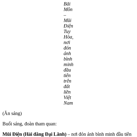
Bãi
Môn
–
Mũi
Điện
Tuy
Hòa,
nơi
đón
ánh
bình
minh
đầu
tiên
trên
đất
liền
Việt
Nam
(Ăn sáng)
Buổi sáng, đoàn tham quan:
Mũi Điện (Hải đăng Đại Lãnh)
– nơi đón ánh bình minh đầu tiên