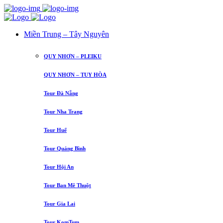
Miền Trung – Tây Nguyên
QUY NHƠN – PLEIKU
QUY NHƠN – TUY HÒA
Tour Đà Nẵng
Tour Nha Trang
Tour Huế
Tour Quảng Bình
Tour Hội An
Tour Ban Mê Thuột
Tour Gia Lai
Tour KomTum