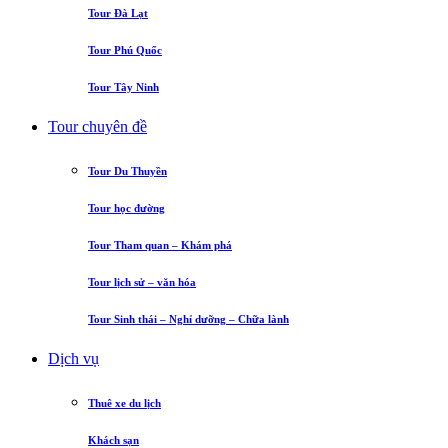
Tour Đà Lạt
Tour Phú Quốc
Tour Tây Ninh
Tour chuyên đề
Tour Du Thuyền
Tour học đường
Tour Tham quan – Khám phá
Tour lịch sử – văn hóa
Tour Sinh thái – Nghỉ dưỡng – Chữa lành
Dịch vụ
Thuê xe du lịch
Khách sạn