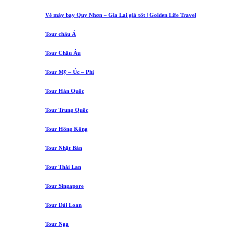
Vé máy bay Quy Nhơn – Gia Lai giá tốt | Golden Life Travel
Tour châu Á
Tour Châu Âu
Tour Mỹ – Úc – Phi
Tour Hàn Quốc
Tour Trung Quốc
Tour Hồng Kông
Tour Nhật Bản
Tour Thái Lan
Tour Singapore
Tour Đài Loan
Tour Nga