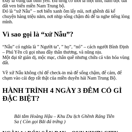
Đây là vùng đất bình yên. Đã từng có thời là một tỉnh, nằm dọc dải
đất ven biển miền Nam Trung bộ.
Đó là “xứ Nẫu” – nơi biển xanh ôm lấy núi, nơi ghềnh đá kể
chuyện hàng triệu năm, nơi nhịp sống chậm đủ để ta nghe tiếng lòng
mình.
Vì sao gọi là “xứ Nẫu”?
“Nẫu” có nghĩa là ” Người ta”, ” họ”, “nó” – cách người Bình Định
– Phú Yên cũ gọi nhau đầy thân thương, và nũng nịu.
Một đại từ giản dị, mộc mạc, chân quê nhưng chứa cả văn hóa vùng
đất.
Về xứ Nẫu không chỉ để check-in mà để sống chậm, để cảm, để
chạm vào cái đẹp rất thật của miền duyên hải Nam Trung Bộ.
HÀNH TRÌNH 4 NGÀY 3 ĐÊM CÓ GÌ
ĐẶC BIỆT?
Bãi tắm Hoàng Hậu – Khu Du lịch Ghềnh Ráng Tiên
Sa ( Còn gọi Bãi đá trứng )