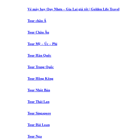
Vé máy bay Quy Nhơn – Gia Lai giá tốt | Golden Life Travel
Tour châu Á
Tour Châu Âu
Tour Mỹ – Úc – Phi
Tour Hàn Quốc
Tour Trung Quốc
Tour Hồng Kông
Tour Nhật Bản
Tour Thái Lan
Tour Singapore
Tour Đài Loan
Tour Nga