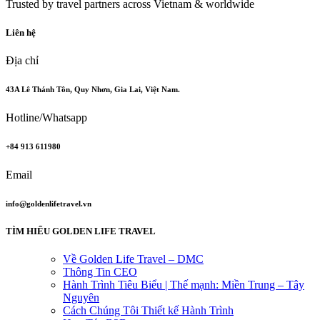
Trusted by travel partners across Vietnam & worldwide
Liên hệ
Địa chỉ
43A Lê Thánh Tôn, Quy Nhơn, Gia Lai, Việt Nam.
Hotline/Whatsapp
+84 913 611980
Email
info@goldenlifetravel.vn
TÌM HIỂU GOLDEN LIFE TRAVEL
Về Golden Life Travel – DMC
Thông Tin CEO
Hành Trình Tiêu Biểu | Thế mạnh: Miền Trung – Tây
Nguyên
Cách Chúng Tôi Thiết kế Hành Trình