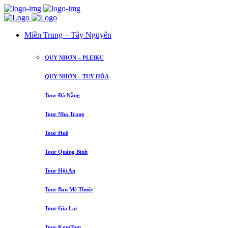
Miền Trung – Tây Nguyên
QUY NHƠN – PLEIKU
QUY NHƠN – TUY HÒA
Tour Đà Nẵng
Tour Nha Trang
Tour Huế
Tour Quảng Bình
Tour Hội An
Tour Ban Mê Thuột
Tour Gia Lai
Tour KomTum