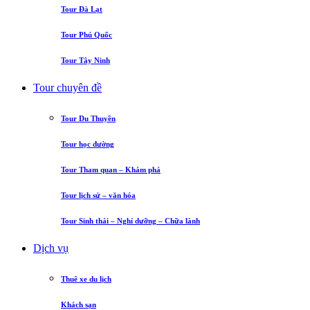
Tour Đà Lạt
Tour Phú Quốc
Tour Tây Ninh
Tour chuyên đề
Tour Du Thuyền
Tour học đường
Tour Tham quan – Khám phá
Tour lịch sử – văn hóa
Tour Sinh thái – Nghỉ dưỡng – Chữa lành
Dịch vụ
Thuê xe du lịch
Khách sạn