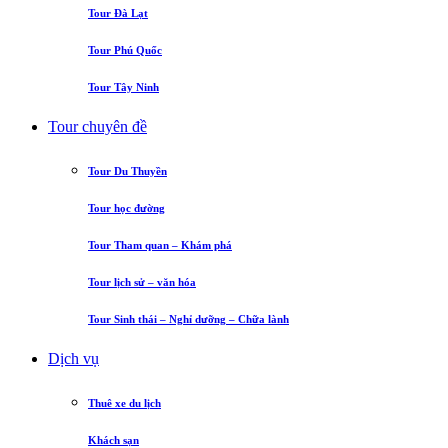
Tour Đà Lạt
Tour Phú Quốc
Tour Tây Ninh
Tour chuyên đề
Tour Du Thuyền
Tour học đường
Tour Tham quan – Khám phá
Tour lịch sử – văn hóa
Tour Sinh thái – Nghỉ dưỡng – Chữa lành
Dịch vụ
Thuê xe du lịch
Khách sạn