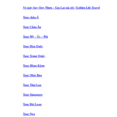
Vé máy bay Quy Nhơn – Gia Lai giá tốt | Golden Life Travel
Tour châu Á
Tour Châu Âu
Tour Mỹ – Úc – Phi
Tour Hàn Quốc
Tour Trung Quốc
Tour Hồng Kông
Tour Nhật Bản
Tour Thái Lan
Tour Singapore
Tour Đài Loan
Tour Nga