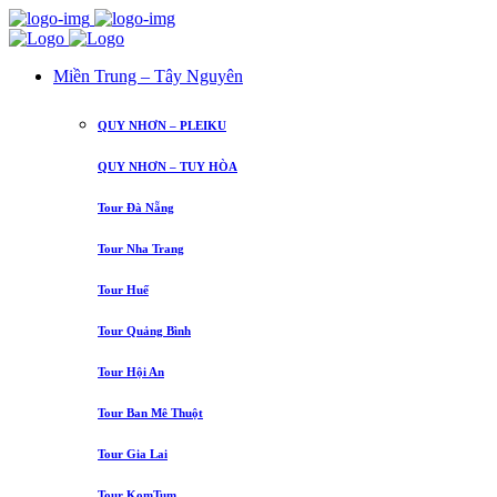
Miền Trung – Tây Nguyên
QUY NHƠN – PLEIKU
QUY NHƠN – TUY HÒA
Tour Đà Nẵng
Tour Nha Trang
Tour Huế
Tour Quảng Bình
Tour Hội An
Tour Ban Mê Thuột
Tour Gia Lai
Tour KomTum