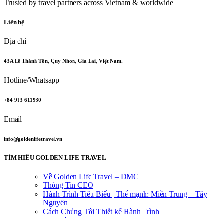
Trusted by travel partners across Vietnam & worldwide
Liên hệ
Địa chỉ
43A Lê Thánh Tôn, Quy Nhơn, Gia Lai, Việt Nam.
Hotline/Whatsapp
+84 913 611980
Email
info@goldenlifetravel.vn
TÌM HIỂU GOLDEN LIFE TRAVEL
Về Golden Life Travel – DMC
Thông Tin CEO
Hành Trình Tiêu Biểu | Thế mạnh: Miền Trung – Tây
Nguyên
Cách Chúng Tôi Thiết kế Hành Trình