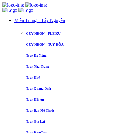
Miền Trung – Tây Nguyên
QUY NHƠN – PLEIKU
QUY NHƠN – TUY HÒA
Tour Đà Nẵng
Tour Nha Trang
Tour Huế
Tour Quảng Bình
Tour Hội An
Tour Ban Mê Thuột
Tour Gia Lai
Tour KomTum