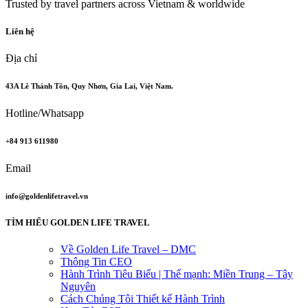
Trusted by travel partners across Vietnam & worldwide
Liên hệ
Địa chỉ
43A Lê Thánh Tôn, Quy Nhơn, Gia Lai, Việt Nam.
Hotline/Whatsapp
+84 913 611980
Email
info@goldenlifetravel.vn
TÌM HIỂU GOLDEN LIFE TRAVEL
Về Golden Life Travel – DMC
Thông Tin CEO
Hành Trình Tiêu Biểu | Thế mạnh: Miền Trung – Tây
Nguyên
Cách Chúng Tôi Thiết kế Hành Trình