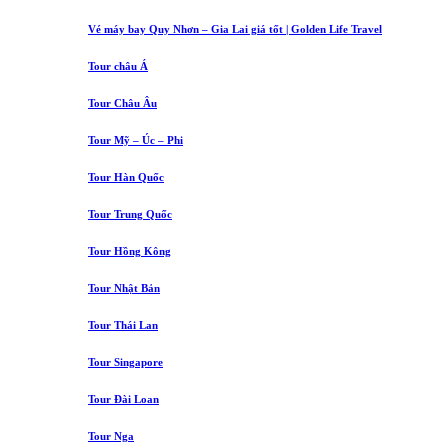
Vé máy bay Quy Nhơn – Gia Lai giá tốt | Golden Life Travel
Tour châu Á
Tour Châu Âu
Tour Mỹ – Úc – Phi
Tour Hàn Quốc
Tour Trung Quốc
Tour Hồng Kông
Tour Nhật Bản
Tour Thái Lan
Tour Singapore
Tour Đài Loan
Tour Nga