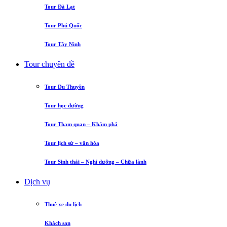
Tour Đà Lạt
Tour Phú Quốc
Tour Tây Ninh
Tour chuyên đề
Tour Du Thuyền
Tour học đường
Tour Tham quan – Khám phá
Tour lịch sử – văn hóa
Tour Sinh thái – Nghỉ dưỡng – Chữa lành
Dịch vụ
Thuê xe du lịch
Khách sạn