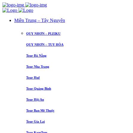
Miền Trung – Tây Nguyên
QUY NHƠN – PLEIKU
QUY NHƠN – TUY HÒA
Tour Đà Nẵng
Tour Nha Trang
Tour Huế
Tour Quảng Bình
Tour Hội An
Tour Ban Mê Thuột
Tour Gia Lai
Tour KomTum