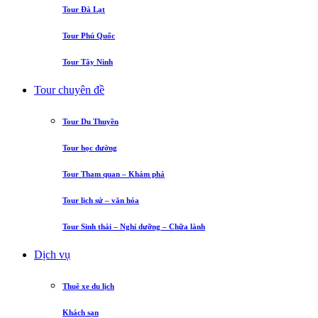
Tour Đà Lạt
Tour Phú Quốc
Tour Tây Ninh
Tour chuyên đề
Tour Du Thuyền
Tour học đường
Tour Tham quan – Khám phá
Tour lịch sử – văn hóa
Tour Sinh thái – Nghỉ dưỡng – Chữa lành
Dịch vụ
Thuê xe du lịch
Khách sạn