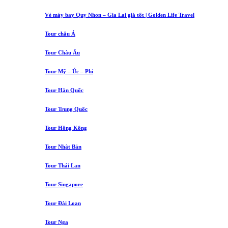
Vé máy bay Quy Nhơn – Gia Lai giá tốt | Golden Life Travel
Tour châu Á
Tour Châu Âu
Tour Mỹ – Úc – Phi
Tour Hàn Quốc
Tour Trung Quốc
Tour Hồng Kông
Tour Nhật Bản
Tour Thái Lan
Tour Singapore
Tour Đài Loan
Tour Nga