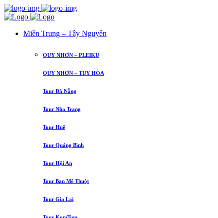
Miền Trung – Tây Nguyên
QUY NHƠN – PLEIKU
QUY NHƠN – TUY HÒA
Tour Đà Nẵng
Tour Nha Trang
Tour Huế
Tour Quảng Bình
Tour Hội An
Tour Ban Mê Thuột
Tour Gia Lai
Tour KomTum