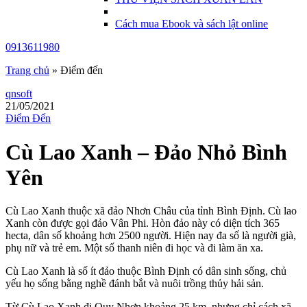
Cách mua Ebook và sách lật online
0913611980
Trang chủ
»
Điểm đến
qnsoft
21/05/2021
Điểm Đến
Cù Lao Xanh – Đảo Nhỏ Bình
Yên
Cù Lao Xanh thuộc xã đảo Nhơn Châu của tỉnh Bình Định. Cù lao
Xanh còn được gọi đảo Vân Phi. Hòn đảo này có diện tích 365
hecta, dân số khoảng hơn 2500 người. Hiện nay đa số là người già,
phụ nữ và trẻ em. Một số thanh niên đi học và đi làm ăn xa.
Cù Lao Xanh là số ít đảo thuộc Bình Định có dân sinh sống, chủ
yếu họ sống bằng nghề đánh bắt và nuôi trồng thủy hải sản.
Từ Cù Lao Xanh đi Quy Nhơn khoảng 25 km, nhưng chỉ cách xã