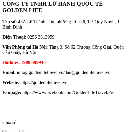
CÔNG TY TNHH LỮ HÀNH QUỐC TẾ
GOLDEN-LIFE
Trụ sở
: 43A Lê Thánh Tôn, phường Lê Lợi, TP. Quy Nhơn, T.
Bình Định
Điện Thoại:
0256 3813959
Văn Phòng tại Hà Nội
: Tầng 3, Số 62 Trương Công Giai, Quận
Cầu Giấy, Hà Nội
Hotlines
:
1900 599946
Email:
info@goldenlifetravel.vn/ lan@goldenlifetravel.vn
Website
: https://goldenlifetravel.vn
Fanpage:
https://www.facebook.com/GoldenLifeTravel.Pro
Chia sẻ :