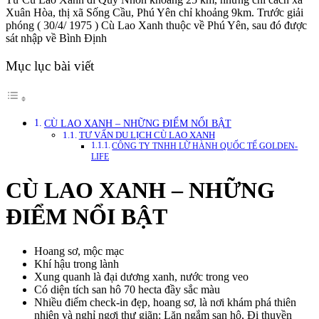
Xuân Hòa, thị xã Sống Cầu, Phú Yên chỉ khoảng 9km. Trước giải
phóng ( 30/4/ 1975 ) Cù Lao Xanh thuộc về Phú Yên, sau đó được
sát nhập về Bình Định
Mục lục bài viết
CÙ LAO XANH – NHỮNG ĐIỂM NỔI BẬT
TƯ VẤN DU LỊCH CÙ LAO XANH
CÔNG TY TNHH LỮ HÀNH QUỐC TẾ GOLDEN-
LIFE
CÙ LAO XANH – NHỮNG
ĐIỂM NỔI BẬT
Hoang sơ, mộc mạc
Khí hậu trong lành
Xung quanh là đại dương xanh, nước trong veo
Có diện tích san hô 70 hecta đầy sắc màu
Nhiều điểm check-in đẹp, hoang sơ, là nơi khám phá thiên
nhiên và nghỉ ngơi thư giãn: Lặn ngắm san hô, Đi thuyền