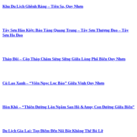
Khu Du Lịch Ghềnh Ráng – Tiên Sa, Quy Nhơn
Tây Sơn Hào Kiệt: Bảo Tàng Quang Trung – Tây Sơn Thượng Đạo – Tây
Sơn Hạ Đạo
Tháp Đôi – Cặp Tháp Chăm Sừng Sững Giữa Lòng Phố Biển Quy Nhơn
Cù Lao Xanh – “Viên Ngọc Lục Bảo” Giữa Vịnh Quy Nhơn
Hòn Khô – “Thiên Đường Lặn Ngắm San Hô &Amp; Con Đường Giữa Biển”
Du Lịch Gia Lai: Top Điểm Đến Nổi Bật Không Thể Bỏ Lỡ