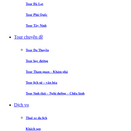
Tour Đà Lạt
Tour Phú Quốc
Tour Tây Ninh
Tour chuyên đề
Tour Du Thuyền
Tour học đường
Tour Tham quan – Khám phá
Tour lịch sử – văn hóa
Tour Sinh thái – Nghỉ dưỡng – Chữa lành
Dịch vụ
Thuê xe du lịch
Khách sạn