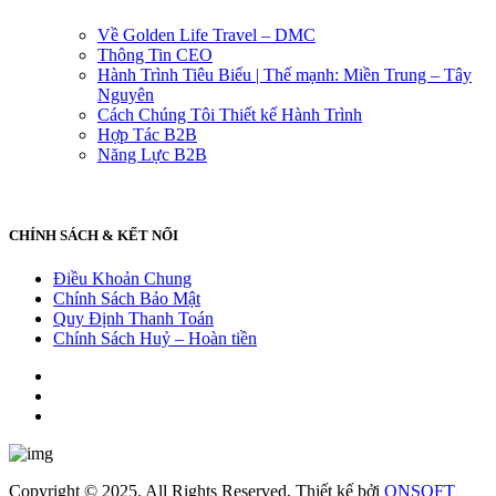
Về Golden Life Travel – DMC
Thông Tin CEO
Hành Trình Tiêu Biểu | Thế mạnh: Miền Trung – Tây
Nguyên
Cách Chúng Tôi Thiết kế Hành Trình
Hợp Tác B2B
Năng Lực B2B
CHÍNH SÁCH & KẾT NỐI
Điều Khoản Chung
Chính Sách Bảo Mật
Quy Định Thanh Toán
Chính Sách Huỷ – Hoàn tiền
Copyright © 2025. All Rights Reserved, Thiết kế bởi
QNSOFT