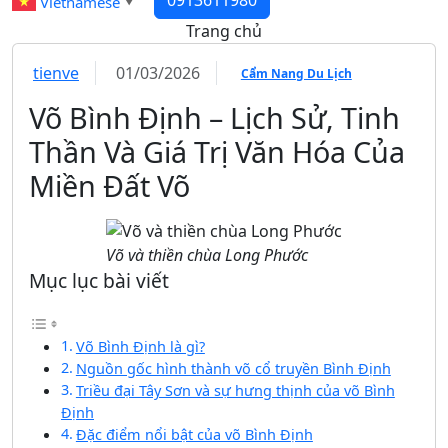
0913611980
Vietnamese
▼
Trang chủ
tienve
01/03/2026
Cẩm Nang Du Lịch
Võ Bình Định – Lịch Sử, Tinh
Thần Và Giá Trị Văn Hóa Của
Miền Đất Võ
Võ và thiền chùa Long Phước
Mục lục bài viết
Võ Bình Định là gì?
Nguồn gốc hình thành võ cổ truyền Bình Định
Triều đại Tây Sơn và sự hưng thịnh của võ Bình
Định
Đặc điểm nổi bật của võ Bình Định