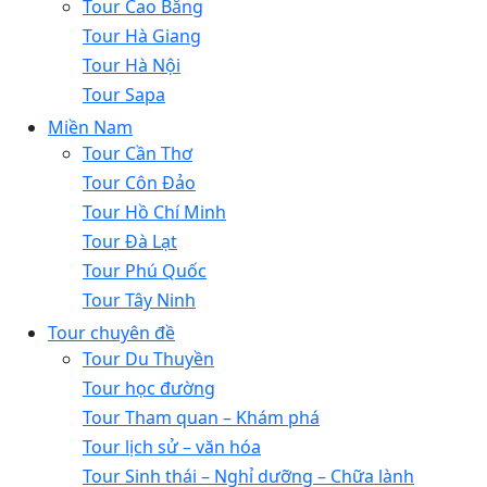
Tour Cao Bằng
Tour Hà Giang
Tour Hà Nội
Tour Sapa
Miền Nam
Tour Cần Thơ
Tour Côn Đảo
Tour Hồ Chí Minh
Tour Đà Lạt
Tour Phú Quốc
Tour Tây Ninh
Tour chuyên đề
Tour Du Thuyền
Tour học đường
Tour Tham quan – Khám phá
Tour lịch sử – văn hóa
Tour Sinh thái – Nghỉ dưỡng – Chữa lành