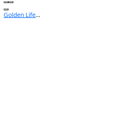
Golden Life Travel Sẵn Sàng Cho Vietnam Travel Day 2026