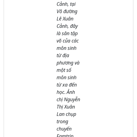
Cảnh, tại
Võ đường
Lê Xuân
Cảnh, đây
là sân tập
võ của các
môn sinh
từ địa
phương và
một số
môn sinh
từ xa đến
học
.
Ảnh
chị Nguyễn
Thị Xuân
Lan chụp
trong
chuyến
Famtrip