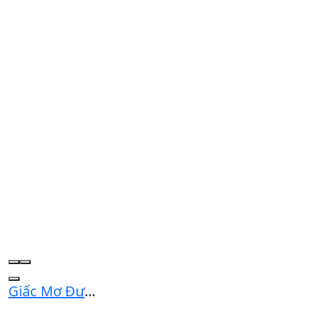
Giấc Mơ Đưa Quy Nhơn Trở Thành Điểm Đến Ưu Tiên Của Du Khách Quốc Tế