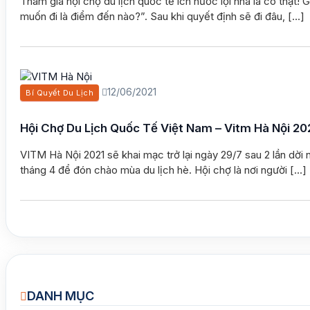
Tham gia hội chợ du lịch quốc tế ích nước lợi nhà là có thật! 
muốn đi là điểm đến nào?”. Sau khi quyết định sẽ đi đâu, […]
12/06/2021
Bí Quyết Du Lịch
Hội Chợ Du Lịch Quốc Tế Việt Nam – Vitm Hà Nội 20
VITM Hà Nội 2021 sẽ khai mạc trở lại ngày 29/7 sau 2 lần d
tháng 4 để đón chào mùa du lịch hè. Hội chợ là nơi người […]
DANH MỤC