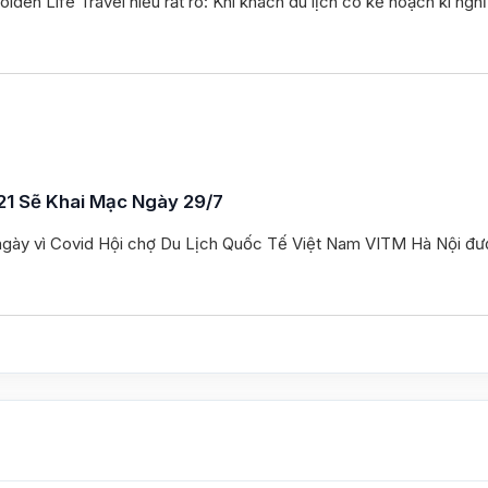
Golden Life Travel hiểu rất rõ: Khi khách du lịch có kế hoạch kì n
21 Sẽ Khai Mạc Ngày 29/7
ời ngày vì Covid Hội chợ Du Lịch Quốc Tế Việt Nam VITM Hà Nội đ