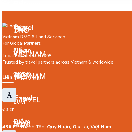
Vietnam DMC & Land Services
For Global Partners
Local Expert since 2008
Trusted by travel partners across Vietnam & worldwide
Liên hệ
Địa chỉ
43A Lê Thánh Tôn, Quy Nhơn, Gia Lai, Việt Nam.