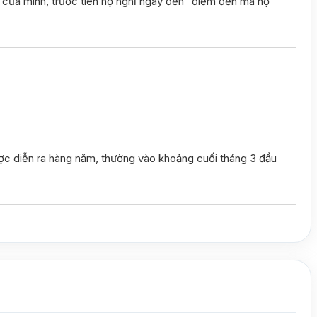
ghỉ của mình, trước tiên họ nghĩ ngay đến “điểm đến mà họ
ược diễn ra hàng năm, thường vào khoảng cuối tháng 3 đầu