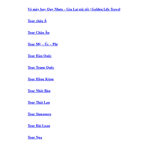
Vé máy bay Quy Nhơn – Gia Lai giá tốt | Golden Life Travel
Tour châu Á
Tour Châu Âu
Tour Mỹ – Úc – Phi
Tour Hàn Quốc
Tour Trung Quốc
Tour Hồng Kông
Tour Nhật Bản
Tour Thái Lan
Tour Singapore
Tour Đài Loan
Tour Nga