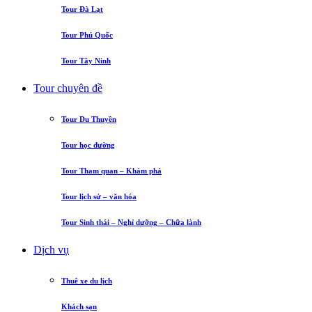
Tour Đà Lạt
Tour Phú Quốc
Tour Tây Ninh
Tour chuyên đề
Tour Du Thuyền
Tour học đường
Tour Tham quan – Khám phá
Tour lịch sử – văn hóa
Tour Sinh thái – Nghỉ dưỡng – Chữa lành
Dịch vụ
Thuê xe du lịch
Khách sạn