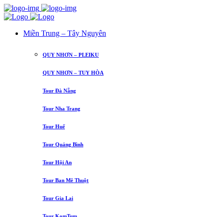
Miền Trung – Tây Nguyên
QUY NHƠN – PLEIKU
QUY NHƠN – TUY HÒA
Tour Đà Nẵng
Tour Nha Trang
Tour Huế
Tour Quảng Bình
Tour Hội An
Tour Ban Mê Thuột
Tour Gia Lai
Tour KomTum