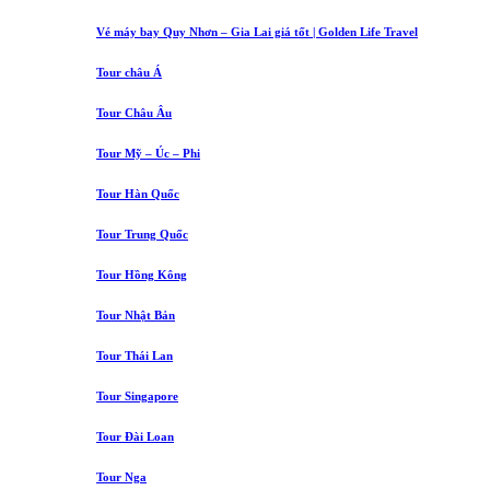
Vé máy bay Quy Nhơn – Gia Lai giá tốt | Golden Life Travel
Tour châu Á
Tour Châu Âu
Tour Mỹ – Úc – Phi
Tour Hàn Quốc
Tour Trung Quốc
Tour Hồng Kông
Tour Nhật Bản
Tour Thái Lan
Tour Singapore
Tour Đài Loan
Tour Nga