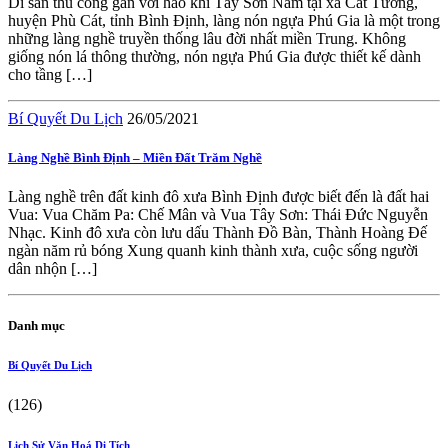
Di sản thủ công gắn với hào khí Tây Sơn Nằm tại xã Cát Tường,
huyện Phù Cát, tỉnh Bình Định, làng nón ngựa Phú Gia là một trong
những làng nghề truyền thống lâu đời nhất miền Trung. Không
giống nón lá thông thường, nón ngựa Phú Gia được thiết kế dành
cho tầng […]
Bí Quyết Du Lịch
26/05/2021
Làng Nghề Bình Định – Miền Đất Trăm Nghề
Làng nghề trên đất kinh đô xưa Bình Định được biết đến là đất hai
Vua: Vua Chăm Pa: Chế Mân và Vua Tây Sơn: Thái Đức Nguyễn
Nhạc. Kinh đô xưa còn lưu dấu Thành Đồ Bàn, Thành Hoàng Đế
ngàn năm rủ bóng Xung quanh kinh thành xưa, cuộc sống người
dân nhộn […]
Danh mục
Bí Quyết Du Lịch
(126)
Lịch Sử Văn Hoá Di Tích