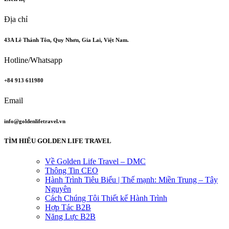
Địa chỉ
43A Lê Thánh Tôn, Quy Nhơn, Gia Lai, Việt Nam.
Hotline/Whatsapp
+84 913 611980
Email
info@goldenlifetravel.vn
TÌM HIỂU GOLDEN LIFE TRAVEL
Về Golden Life Travel – DMC
Thông Tin CEO
Hành Trình Tiêu Biểu | Thế mạnh: Miền Trung – Tây
Nguyên
Cách Chúng Tôi Thiết kế Hành Trình
Hợp Tác B2B
Năng Lực B2B