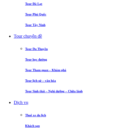
Tour Đà Lạt
Tour Phú Quốc
Tour Tây Ninh
Tour chuyên đề
Tour Du Thuyền
Tour học đường
Tour Tham quan – Khám phá
Tour lịch sử – văn hóa
Tour Sinh thái – Nghỉ dưỡng – Chữa lành
Dịch vụ
Thuê xe du lịch
Khách sạn