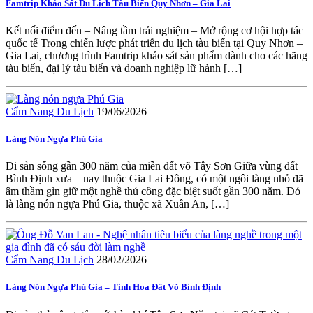
Famtrip Khảo Sát Du Lịch Tàu Biển Quy Nhơn – Gia Lai
Kết nối điểm đến – Nâng tầm trải nghiệm – Mở rộng cơ hội hợp tác
quốc tế Trong chiến lược phát triển du lịch tàu biển tại Quy Nhơn –
Gia Lai, chương trình Famtrip khảo sát sản phẩm dành cho các hãng
tàu biển, đại lý tàu biển và doanh nghiệp lữ hành […]
Cẩm Nang Du Lịch
19/06/2026
Làng Nón Ngựa Phú Gia
Di sản sống gần 300 năm của miền đất võ Tây Sơn Giữa vùng đất
Bình Định xưa – nay thuộc Gia Lai Đông, có một ngôi làng nhỏ đã
âm thầm gìn giữ một nghề thủ công đặc biệt suốt gần 300 năm. Đó
là làng nón ngựa Phú Gia, thuộc xã Xuân An, […]
Cẩm Nang Du Lịch
28/02/2026
Làng Nón Ngựa Phú Gia – Tinh Hoa Đất Võ Bình Định