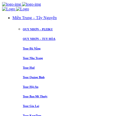
Miền Trung – Tây Nguyên
QUY NHƠN – PLEIKU
QUY NHƠN – TUY HÒA
Tour Đà Nẵng
Tour Nha Trang
Tour Huế
Tour Quảng Bình
Tour Hội An
Tour Ban Mê Thuột
Tour Gia Lai
Tour KomTum