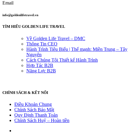
Email
info@goldenlifetravel.vn
TÌM HIỂU GOLDEN LIFE TRAVEL
Về Golden Life Travel – DMC
Thông Tin CEO
Hành Trình Tiêu Biểu | Thế mạnh: Miền Trung – Tây
Nguyên
Cách Chúng Tôi Thiết kế Hành Trình
Hợp Tác B2B
Năng Lực B2B
CHÍNH SÁCH & KẾT NỐI
Điều Khoản Chung
Chính Sách Bảo Mật
Quy Định Thanh Toán
Chính Sách Huỷ – Hoàn tiền