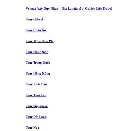
Vé máy bay Quy Nhơn – Gia Lai giá tốt | Golden Life Travel
Tour châu Á
Tour Châu Âu
Tour Mỹ – Úc – Phi
Tour Hàn Quốc
Tour Trung Quốc
Tour Hồng Kông
Tour Nhật Bản
Tour Thái Lan
Tour Singapore
Tour Đài Loan
Tour Nga