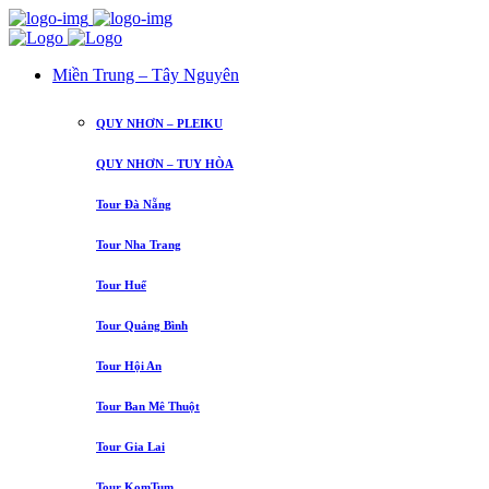
Miền Trung – Tây Nguyên
QUY NHƠN – PLEIKU
QUY NHƠN – TUY HÒA
Tour Đà Nẵng
Tour Nha Trang
Tour Huế
Tour Quảng Bình
Tour Hội An
Tour Ban Mê Thuột
Tour Gia Lai
Tour KomTum