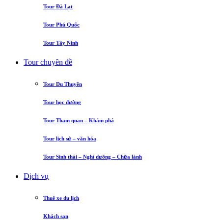
Tour Đà Lạt
Tour Phú Quốc
Tour Tây Ninh
Tour chuyên đề
Tour Du Thuyền
Tour học đường
Tour Tham quan – Khám phá
Tour lịch sử – văn hóa
Tour Sinh thái – Nghỉ dưỡng – Chữa lành
Dịch vụ
Thuê xe du lịch
Khách sạn