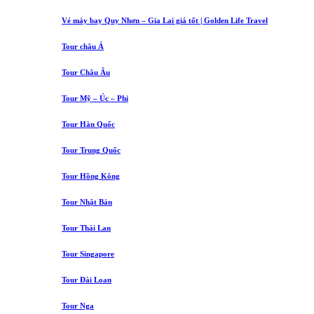
Vé máy bay Quy Nhơn – Gia Lai giá tốt | Golden Life Travel
Tour châu Á
Tour Châu Âu
Tour Mỹ – Úc – Phi
Tour Hàn Quốc
Tour Trung Quốc
Tour Hồng Kông
Tour Nhật Bản
Tour Thái Lan
Tour Singapore
Tour Đài Loan
Tour Nga