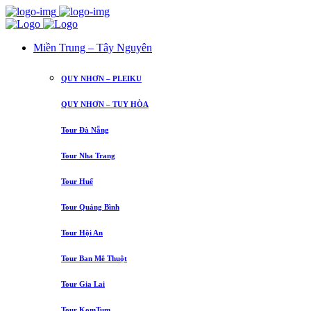
Miền Trung – Tây Nguyên
QUY NHƠN – PLEIKU
QUY NHƠN – TUY HÒA
Tour Đà Nẵng
Tour Nha Trang
Tour Huế
Tour Quảng Bình
Tour Hội An
Tour Ban Mê Thuột
Tour Gia Lai
Tour KomTum