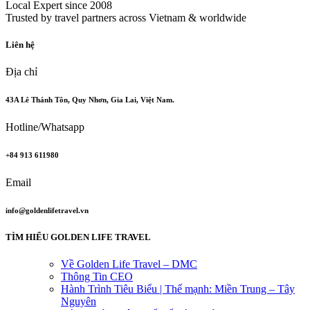
Local Expert since 2008
Trusted by travel partners across Vietnam & worldwide
Liên hệ
Địa chỉ
43A Lê Thánh Tôn, Quy Nhơn, Gia Lai, Việt Nam.
Hotline/Whatsapp
+84 913 611980
Email
info@goldenlifetravel.vn
TÌM HIỂU GOLDEN LIFE TRAVEL
Về Golden Life Travel – DMC
Thông Tin CEO
Hành Trình Tiêu Biểu | Thế mạnh: Miền Trung – Tây
Nguyên