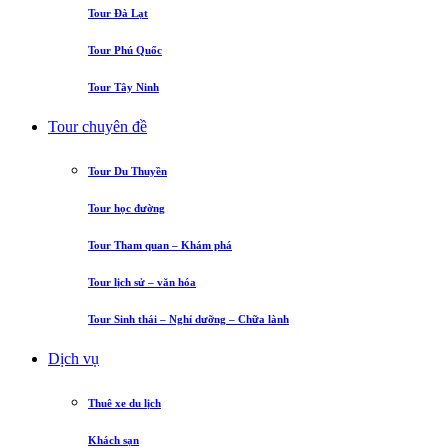
Tour Đà Lạt
Tour Phú Quốc
Tour Tây Ninh
Tour chuyên đề
Tour Du Thuyền
Tour học đường
Tour Tham quan – Khám phá
Tour lịch sử – văn hóa
Tour Sinh thái – Nghỉ dưỡng – Chữa lành
Dịch vụ
Thuê xe du lịch
Khách sạn