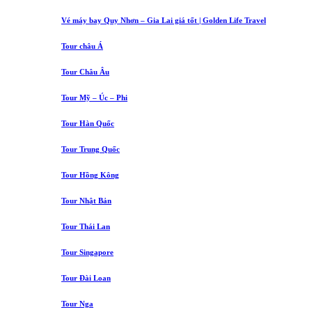
Vé máy bay Quy Nhơn – Gia Lai giá tốt | Golden Life Travel
Tour châu Á
Tour Châu Âu
Tour Mỹ – Úc – Phi
Tour Hàn Quốc
Tour Trung Quốc
Tour Hồng Kông
Tour Nhật Bản
Tour Thái Lan
Tour Singapore
Tour Đài Loan
Tour Nga