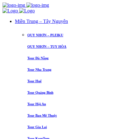
Miền Trung – Tây Nguyên
QUY NHƠN – PLEIKU
QUY NHƠN – TUY HÒA
Tour Đà Nẵng
Tour Nha Trang
Tour Huế
Tour Quảng Bình
Tour Hội An
Tour Ban Mê Thuột
Tour Gia Lai
Tour KomTum