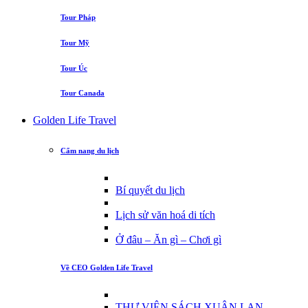
Tour Pháp
Tour Mỹ
Tour Úc
Tour Canada
Golden Life Travel
Cẩm nang du lịch
Bí quyết du lịch
Lịch sử văn hoá di tích
Ở đâu – Ăn gì – Chơi gì
Về CEO Golden Life Travel
THƯ VIỆN SÁCH XUÂN LAN