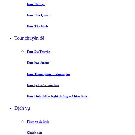
Tour Đà Lạt
Tour Phú Quốc
Tour Tây Ninh
Tour chuyên đề
Tour Du Thuyền
Tour học đường
Tour Tham quan – Khám phá
Tour lịch sử – văn hóa
Tour Sinh thái – Nghỉ dưỡng – Chữa lành
Dịch vụ
Thuê xe du lịch
Khách sạn