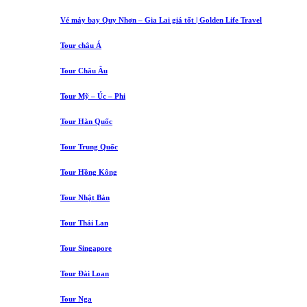
Vé máy bay Quy Nhơn – Gia Lai giá tốt | Golden Life Travel
Tour châu Á
Tour Châu Âu
Tour Mỹ – Úc – Phi
Tour Hàn Quốc
Tour Trung Quốc
Tour Hồng Kông
Tour Nhật Bản
Tour Thái Lan
Tour Singapore
Tour Đài Loan
Tour Nga