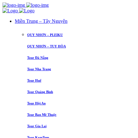
Miền Trung – Tây Nguyên
QUY NHƠN – PLEIKU
QUY NHƠN – TUY HÒA
Tour Đà Nẵng
Tour Nha Trang
Tour Huế
Tour Quảng Bình
Tour Hội An
Tour Ban Mê Thuột
Tour Gia Lai
Tour KomTum