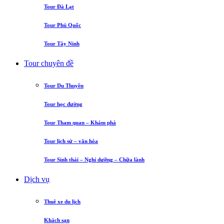
Tour Đà Lạt
Tour Phú Quốc
Tour Tây Ninh
Tour chuyên đề
Tour Du Thuyền
Tour học đường
Tour Tham quan – Khám phá
Tour lịch sử – văn hóa
Tour Sinh thái – Nghỉ dưỡng – Chữa lành
Dịch vụ
Thuê xe du lịch
Khách sạn