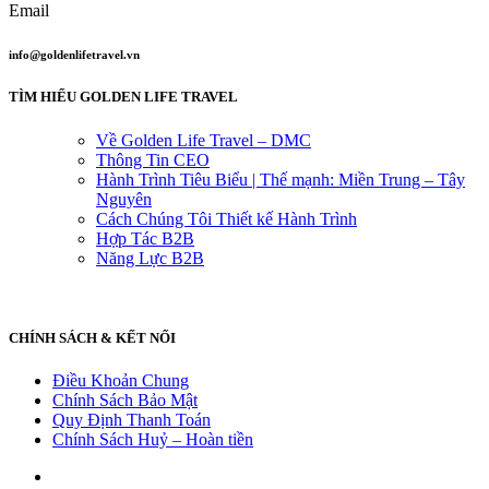
Email
info@goldenlifetravel.vn
TÌM HIỂU GOLDEN LIFE TRAVEL
Về Golden Life Travel – DMC
Thông Tin CEO
Hành Trình Tiêu Biểu | Thế mạnh: Miền Trung – Tây
Nguyên
Cách Chúng Tôi Thiết kế Hành Trình
Hợp Tác B2B
Năng Lực B2B
CHÍNH SÁCH & KẾT NỐI
Điều Khoản Chung
Chính Sách Bảo Mật
Quy Định Thanh Toán
Chính Sách Huỷ – Hoàn tiền