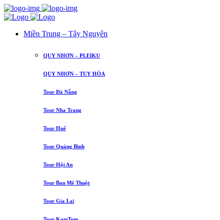
Miền Trung – Tây Nguyên
QUY NHƠN – PLEIKU
QUY NHƠN – TUY HÒA
Tour Đà Nẵng
Tour Nha Trang
Tour Huế
Tour Quảng Bình
Tour Hội An
Tour Ban Mê Thuột
Tour Gia Lai
Tour KomTum