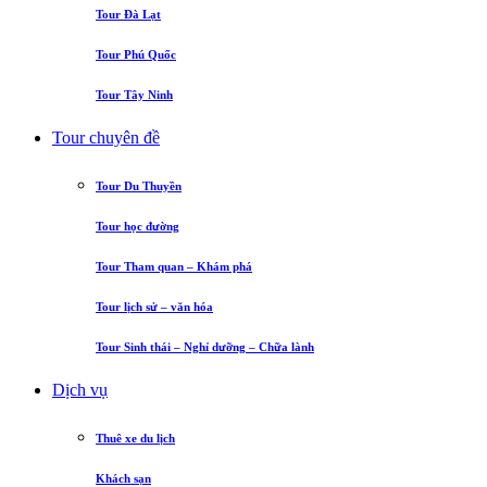
Tour Đà Lạt
Tour Phú Quốc
Tour Tây Ninh
Tour chuyên đề
Tour Du Thuyền
Tour học đường
Tour Tham quan – Khám phá
Tour lịch sử – văn hóa
Tour Sinh thái – Nghỉ dưỡng – Chữa lành
Dịch vụ
Thuê xe du lịch
Khách sạn