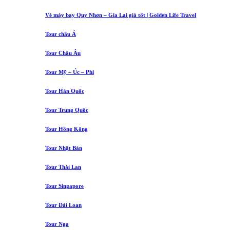
Vé máy bay Quy Nhơn – Gia Lai giá tốt | Golden Life Travel
Tour châu Á
Tour Châu Âu
Tour Mỹ – Úc – Phi
Tour Hàn Quốc
Tour Trung Quốc
Tour Hồng Kông
Tour Nhật Bản
Tour Thái Lan
Tour Singapore
Tour Đài Loan
Tour Nga