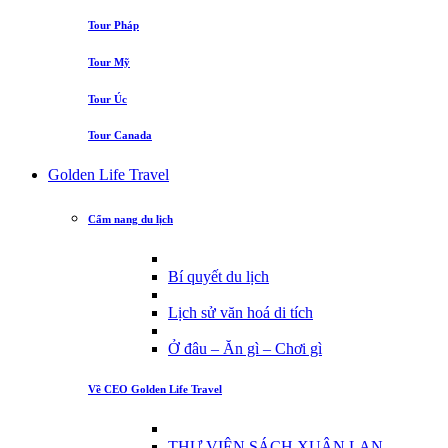
Tour Pháp
Tour Mỹ
Tour Úc
Tour Canada
Golden Life Travel
Cẩm nang du lịch
Bí quyết du lịch
Lịch sử văn hoá di tích
Ở đâu – Ăn gì – Chơi gì
Về CEO Golden Life Travel
THƯ VIỆN SÁCH XUÂN LAN