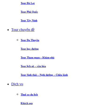
Tour Đà Lạt
Tour Phú Quốc
Tour Tây Ninh
Tour chuyên đề
Tour Du Thuyền
Tour học đường
Tour Tham quan – Khám phá
Tour lịch sử – văn hóa
Tour Sinh thái – Nghỉ dưỡng – Chữa lành
Dịch vụ
Thuê xe du lịch
Khách sạn