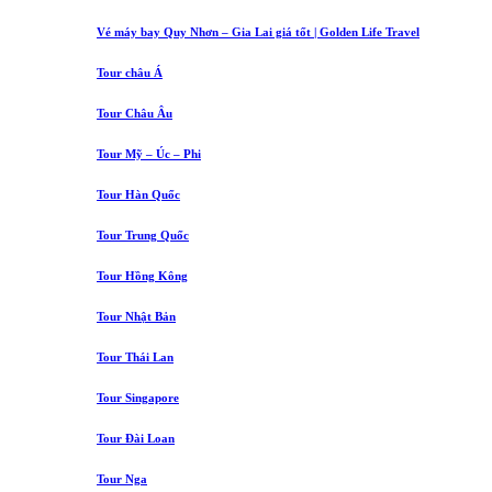
Vé máy bay Quy Nhơn – Gia Lai giá tốt | Golden Life Travel
Tour châu Á
Tour Châu Âu
Tour Mỹ – Úc – Phi
Tour Hàn Quốc
Tour Trung Quốc
Tour Hồng Kông
Tour Nhật Bản
Tour Thái Lan
Tour Singapore
Tour Đài Loan
Tour Nga