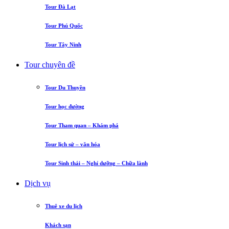
Tour Đà Lạt
Tour Phú Quốc
Tour Tây Ninh
Tour chuyên đề
Tour Du Thuyền
Tour học đường
Tour Tham quan – Khám phá
Tour lịch sử – văn hóa
Tour Sinh thái – Nghỉ dưỡng – Chữa lành
Dịch vụ
Thuê xe du lịch
Khách sạn