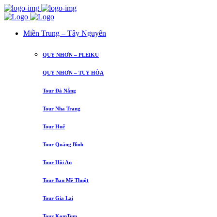
Miền Trung – Tây Nguyên
QUY NHƠN – PLEIKU
QUY NHƠN – TUY HÒA
Tour Đà Nẵng
Tour Nha Trang
Tour Huế
Tour Quảng Bình
Tour Hội An
Tour Ban Mê Thuột
Tour Gia Lai
Tour KomTum