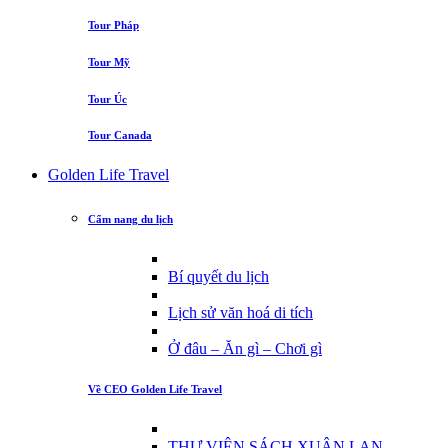
Tour Pháp
Tour Mỹ
Tour Úc
Tour Canada
Golden Life Travel
Cẩm nang du lịch
Bí quyết du lịch
Lịch sử văn hoá di tích
Ở đâu – Ăn gì – Chơi gì
Về CEO Golden Life Travel
THƯ VIỆN SÁCH XUÂN LAN