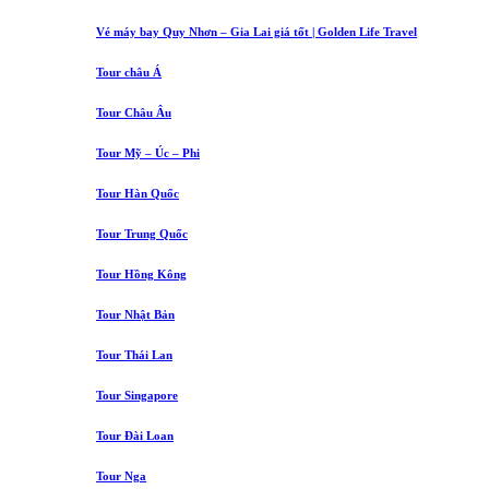
Vé máy bay Quy Nhơn – Gia Lai giá tốt | Golden Life Travel
Tour châu Á
Tour Châu Âu
Tour Mỹ – Úc – Phi
Tour Hàn Quốc
Tour Trung Quốc
Tour Hồng Kông
Tour Nhật Bản
Tour Thái Lan
Tour Singapore
Tour Đài Loan
Tour Nga