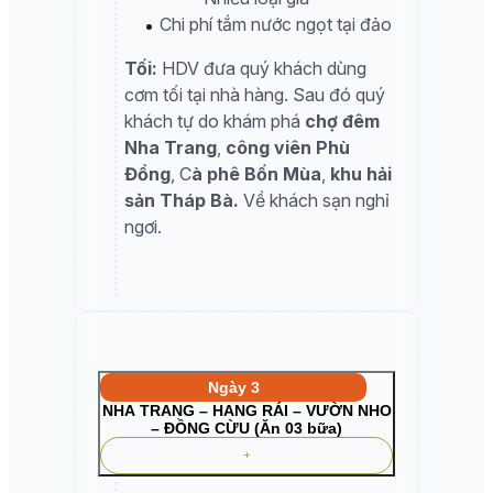
Chi phí tắm nước ngọt tại đảo
Tối:
HDV đưa quý khách dùng
cơm tối tại nhà hàng. Sau đó quý
khách tự do khám phá
chợ đêm
Nha Trang
,
công viên Phù
Đổng
, C
à phê Bốn Mùa
,
khu hải
sản Tháp Bà.
Về khách sạn nghỉ
ngơi.
Ngày 3
NHA TRANG – HANG RÁI – VƯỜN NHO
– ĐỒNG CỪU (Ăn 03 bữa)