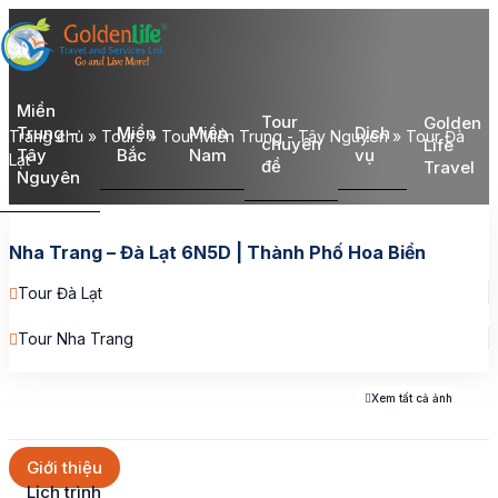
Miền
Tour
Golden
Trung –
Miền
Miền
Dịch
Trang chủ
»
Tours
»
Tour Miền Trung - Tây Nguyên
»
Tour Đà
chuyên
Life
Tây
Bắc
Nam
vụ
Lạt
đề
Travel
Nguyên
Nha Trang – Đà Lạt 6N5D | Thành Phố Hoa Biển
Tour Đà Lạt
Tour Nha Trang
Xem tất cả ảnh
Giới thiệu
Lịch trình