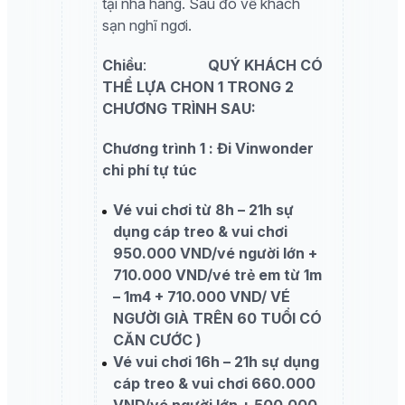
tại nhà hàng. Sau đó về khách
sạn nghĩ ngơi.
Chiều
:
QUÝ KHÁCH CÓ
THỂ LỰA CHON 1 TRONG 2
CHƯƠNG TRÌNH SAU:
Chương trình 1 : Đi Vinwonder
chi phí tự túc
Vé vui chơi từ 8h – 21h sự
dụng cáp treo & vui chơi
950.000 VND/vé người lớn +
710.000 VND/vé trẻ em từ 1m
– 1m4 + 710.000 VND/ VÉ
NGƯỜI GIÀ TRÊN 60 TUỔI CÓ
CĂN CƯỚC )
Vé vui chơi 16h – 21h sự dụng
cáp treo & vui chơi 660.000
VND/vé người lớn + 500.000