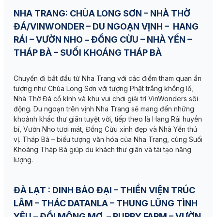
NHA TRANG:
CHÙA LONG SƠN – NHÀ THỜ
ĐÁ/VINWONDER – DU NGOẠN VỊNH – HANG
RÁI – VƯỜN NHO – ĐỒNG CỪU – NHÀ YẾN –
THÁP BÀ – SUỐI KHOÁNG THÁP BÀ
Chuyến đi bắt đầu từ Nha Trang với các điểm tham quan ấn
tượng như Chùa Long Sơn với tượng Phật trắng khổng lồ,
Nhà Thờ Đá cổ kính và khu vui chơi giải trí VinWonders sôi
động. Du ngoạn trên vịnh Nha Trang sẽ mang đến những
khoảnh khắc thư giãn tuyệt vời, tiếp theo là Hang Rái huyền
bí, Vườn Nho tươi mát, Đồng Cừu xinh đẹp và Nhà Yến thú
vị. Tháp Bà – biểu tượng văn hóa của Nha Trang, cùng Suối
Khoáng Tháp Bà giúp du khách thư giãn và tái tạo năng
lượng.
ĐÀ LẠT :
DINH BẢO ĐẠI – THIỀN VIỆN TRÚC
LÂM – THÁC DATANLA – THUNG LŨNG TÌNH
YÊU – ĐỒI MỘNG MƠ – PUPPY FARM – VƯỜN