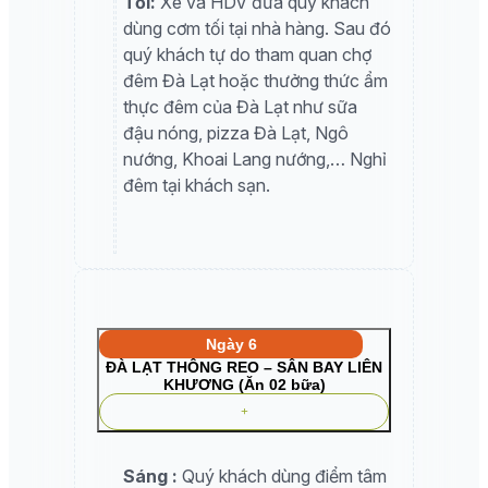
Tối:
Xe và HDV đưa quý khách
dùng cơm tối tại nhà hàng. Sau đó
quý khách tự do tham quan chợ
đêm Đà Lạt hoặc thưởng thức ẩm
thực đêm của Đà Lạt như sữa
đậu nóng, pizza Đà Lạt, Ngô
nướng, Khoai Lang nướng,… Nghỉ
đêm tại khách sạn.
Ngày 6
ĐÀ LẠT THÔNG REO – SÂN BAY LIÊN
KHƯƠNG (Ăn 02 bữa)
Sáng :
Quý khách dùng điểm tâm