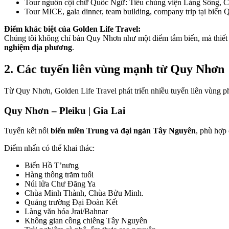
Tour nguồn cội chữ Quốc Ngữ: Tiểu chủng viện Làng Sông, C
Tour MICE, gala dinner, team building, company trip tại biển
Điểm khác biệt của Golden Life Travel:
Chúng tôi không chỉ bán Quy Nhơn như một điểm tắm biển, mà thiết
nghiệm địa phương
.
2. Các tuyến liên vùng mạnh từ Quy Nhơn
Từ Quy Nhơn, Golden Life Travel phát triển nhiều tuyến liên vùng ph
Quy Nhơn – Pleiku | Gia Lai
Tuyến kết nối
biển miền Trung và đại ngàn Tây Nguyên
, phù hợp 
Điểm nhấn có thể khai thác:
Biển Hồ T’nưng
Hàng thông trăm tuổi
Núi lửa Chư Đăng Ya
Chùa Minh Thành, Chùa Bửu Minh.
Quảng trường Đại Đoàn Kết
Làng văn hóa Jrai/Bahnar
Không gian cồng chiêng Tây Nguyên