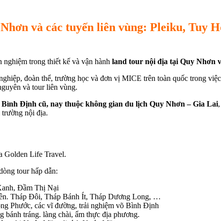
 Nhơn và các tuyến liên vùng: Pleiku, Tuy 
h nghiệm trong thiết kế và vận hành
land tour nội địa tại Quy Nhơn 
ghiệp, đoàn thể, trường học và đơn vị MICE trên toàn quốc trong việc x
nguyên và tour liên vùng.
Bình Định cũ, nay thuộc không gian du lịch Quy Nhơn – Gia Lai
 trường nội địa.
 Golden Life Travel.
dòng tour hấp dẫn:
Xanh, Đầm Thị Nại
iên. Tháp Đôi, Tháp Bánh Ít, Tháp Dương Long, …
ng Phước, các vĩ đường, trải nghiệm võ Bình Định
g bánh tráng. làng chài, ẩm thực địa phương.