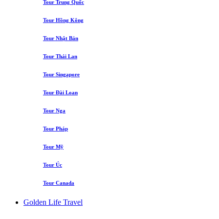
Tour Trung Quốc
Tour Hồng Kông
Tour Nhật Bản
Tour Thái Lan
Tour Singapore
Tour Đài Loan
Tour Nga
Tour Pháp
Tour Mỹ
Tour Úc
Tour Canada
Golden Life Travel