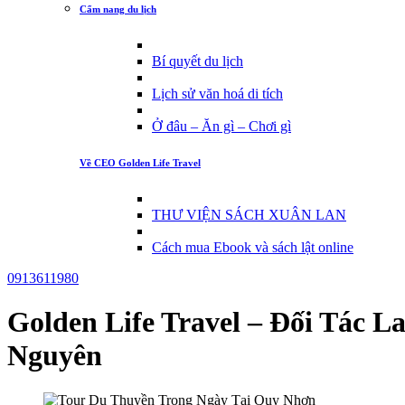
Cẩm nang du lịch
Bí quyết du lịch
Lịch sử văn hoá di tích
Ở đâu – Ăn gì – Chơi gì
Về CEO Golden Life Travel
THƯ VIỆN SÁCH XUÂN LAN
Cách mua Ebook và sách lật online
0913611980
Golden Life Travel – Đối Tác 
Nguyên