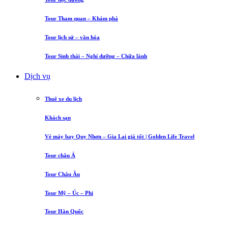
Tour Tham quan – Khám phá
Tour lịch sử – văn hóa
Tour Sinh thái – Nghỉ dưỡng – Chữa lành
Dịch vụ
Thuê xe du lịch
Khách sạn
Vé máy bay Quy Nhơn – Gia Lai giá tốt | Golden Life Travel
Tour châu Á
Tour Châu Âu
Tour Mỹ – Úc – Phi
Tour Hàn Quốc