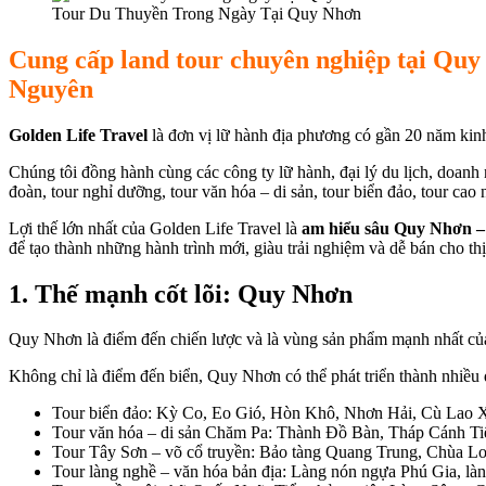
Tour Du Thuyền Trong Ngày Tại Quy Nhơn
Cung cấp land tour chuyên nghiệp tại Quy
Nguyên
Golden Life Travel
là đơn vị lữ hành địa phương có gần 20 năm kin
Chúng tôi đồng hành cùng các công ty lữ hành, đại lý du lịch, doanh n
đoàn, tour nghỉ dưỡng, tour văn hóa – di sản, tour biển đảo, tour cao 
Lợi thế lớn nhất của Golden Life Travel là
am hiểu sâu Quy Nhơn – 
để tạo thành những hành trình mới, giàu trải nghiệm và dễ bán cho thị
1. Thế mạnh cốt lõi: Quy Nhơn
Quy Nhơn là điểm đến chiến lược và là vùng sản phẩm mạnh nhất của
Không chỉ là điểm đến biển, Quy Nhơn có thể phát triển thành nhiều 
Tour biển đảo: Kỳ Co, Eo Gió, Hòn Khô, Nhơn Hải, Cù Lao 
Tour văn hóa – di sản Chăm Pa: Thành Đồ Bàn, Tháp Cánh T
Tour Tây Sơn – võ cổ truyền: Bảo tàng Quang Trung, Chùa Lo
Tour làng nghề – văn hóa bản địa: Làng nón ngựa Phú Gia, làn