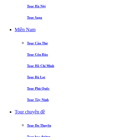
Tour Hà Nội
Tour Sapa
Miền Nam
Tour Cần Thơ
Tour Côn Đảo
Tour Hồ Chí Minh
Tour Đà Lạt
Tour Phú Quốc
Tour Tây Ninh
Tour chuyên đề
Tour Du Thuyền
Tour học đường