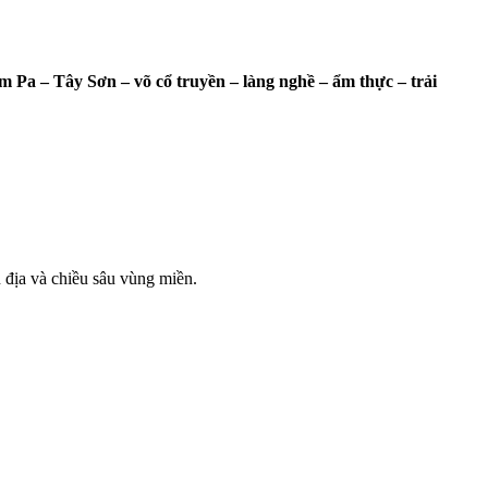
 Pa – Tây Sơn – võ cổ truyền – làng nghề – ẩm thực – trải
n địa và chiều sâu vùng miền.