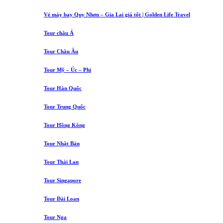
Vé máy bay Quy Nhơn – Gia Lai giá tốt | Golden Life Travel
Tour châu Á
Tour Châu Âu
Tour Mỹ – Úc – Phi
Tour Hàn Quốc
Tour Trung Quốc
Tour Hồng Kông
Tour Nhật Bản
Tour Thái Lan
Tour Singapore
Tour Đài Loan
Tour Nga