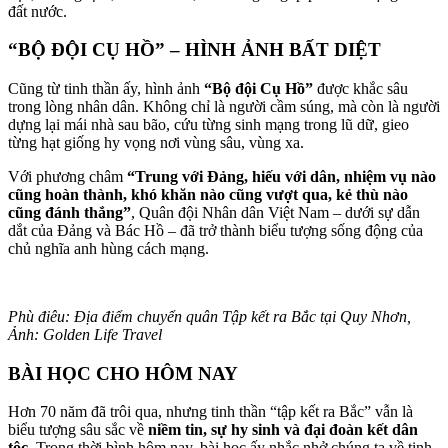
đất nước.
“BỘ ĐỘI CỤ HỒ” – HÌNH ẢNH BẤT DIỆT
Cũng từ tinh thần ấy, hình ảnh
“Bộ đội Cụ Hồ”
được khắc sâu
trong lòng nhân dân. Không chỉ là người cầm súng, mà còn là người
dựng lại mái nhà sau bão, cứu từng sinh mạng trong lũ dữ, gieo
từng hạt giống hy vọng nơi vùng sâu, vùng xa.
Với phương châm
“Trung với Đảng, hiếu với dân, nhiệm vụ nào
cũng hoàn thành, khó khăn nào cũng vượt qua, kẻ thù nào
cũng đánh thắng”
, Quân đội Nhân dân Việt Nam – dưới sự dẫn
dắt của Đảng và Bác Hồ – đã trở thành biểu tượng sống động của
chủ nghĩa anh hùng cách mạng.
Phù điêu: Địa điểm chuyển quân Tập kết ra Bắc tại Quy Nhơn,
Ảnh: Golden Life Travel
BÀI HỌC CHO HÔM NAY
Hơn 70 năm đã trôi qua, nhưng tinh thần “tập kết ra Bắc” vẫn là
biểu tượng sâu sắc về
niềm tin, sự hy sinh và đại đoàn kết dân
tộc
. Trong thời bình hôm nay, bài học ấy nhắc nhở chúng ta về tinh