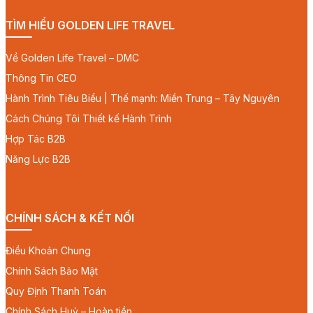
TÌM HIỂU GOLDEN LIFE TRAVEL
Về Golden Life Travel – DMC
Thông Tin CEO
Hành Trình Tiêu Biểu | Thế mạnh: Miền Trung – Tây Nguyên
Cách Chúng Tôi Thiết kế Hành Trình
Hợp Tác B2B
Năng Lực B2B
CHÍNH SÁCH & KẾT NỐI
Điều Khoản Chung
Chính Sách Bảo Mật
Quy Định Thanh Toán
Chính Sách Huỷ – Hoàn tiền