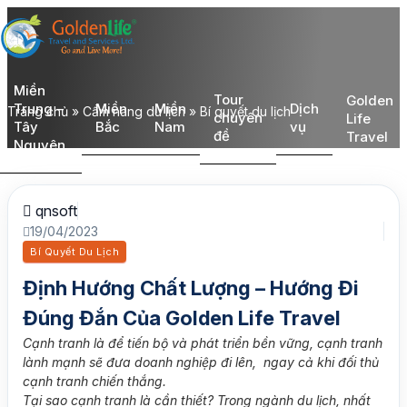
Miền
Tour
Golden
Trung –
Miền
Miền
Dịch
Trang chủ
»
Cẩm nang du lịch
»
Bí quyết du lịch
chuyên
Life
Tây
Bắc
Nam
vụ
đề
Travel
Nguyên
qnsoft
19/04/2023
Bí Quyết Du Lịch
Định Hướng Chất Lượng – Hướng Đi
Đúng Đắn Của Golden Life Travel
Cạnh tranh là để tiến bộ và phát triển bền vững, cạnh tranh
lành mạnh sẽ đưa doanh nghiệp đi lên, ngay cả khi đối thủ
cạnh tranh chiến thắng.
Tại sao cạnh tranh là cần thiết? Trong ngành du lịch, nhất