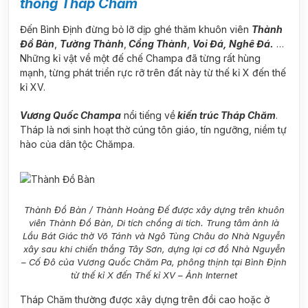
thống Tháp Chăm
Đến Bình Định đừng bỏ lỡ dịp ghé thăm khuôn viên
Thành
Đồ Bàn
,
Tường Thành
,
Cổng Thành
,
Voi Đá, Nghê Đá.
…
Những kỉ vật về một đế chế Champa đã từng rất hùng
mạnh, từng phát triển rực rỡ trên đất này từ thế kỉ X đến thế
kỉ XV.
Vương Quốc Champa
nổi tiếng về
kiến trúc Tháp Chăm
.
Tháp là nơi sinh hoạt thờ cúng tôn giáo, tín ngưỡng, niềm tự
hào của dân tộc Chămpa.
Thành Đồ Bàn / Thành Hoàng Đế được xây dựng trên khuôn
viên Thành Đồ Bàn, Di tích chồng di tích. Trung tâm ảnh là
Lầu Bát Giác thờ Võ Tánh và Ngô Tùng Châu do Nhà Nguyễn
xây sau khi chiến thắng Tây Sơn, dựng lại cơ đồ Nhà Nguyễn
– Cố Đô của Vương Quốc Chăm Pa, phông thịnh tại Bình Định
từ thế kỉ X đến Thế kỉ XV – Ảnh Internet
Tháp Chăm thường được xây dựng trên đồi cao hoặc ở