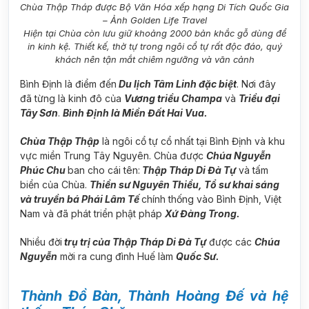
Chùa Thập Tháp được Bộ Văn Hóa xếp hạng Di Tích Quốc Gia
– Ảnh Golden Life Travel
Hiện tại Chùa còn lưu giữ khoảng 2000 bản khắc gỗ dùng để
in kinh kệ. Thiết kế, thờ tự trong ngôi cổ tự rất độc đáo, quý
khách nên tận mắt chiêm ngưỡng và vãn cảnh
Bình Định là điểm đến
Du lịch Tâm Linh đặc biệt
. Nơi đây
đã từng là kinh đô của
Vương triều Champa
và
Triều đại
Tây Sơn
.
Bình Định là Miền Đất Hai Vua.
Chùa Thập Thập
là ngôi cổ tự cổ nhất tại Bình Định và khu
vực miền Trung Tây Nguyên. Chùa được
Chúa Nguyễn
Phúc Chu
ban cho cái tên:
Thập Tháp Di Đà Tự
và tấm
biển của Chùa.
Thiền sư Nguyên Thiều, Tổ sư khai sáng
và truyền bá Phái Lâm Tế
chính thống vào Bình Định, Việt
Nam và đã phát triển phật pháp
Xứ Đàng Trong.
Nhiều đời
trụ trị của Thập Tháp Di Đà Tự
được các
Chúa
Nguyễn
mời ra cung đình Huế làm
Quốc Sư.
Thành Đồ Bàn, Thành Hoàng Đế và hệ