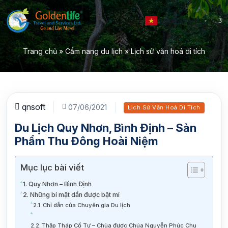
Vietnamese
▼
Trang chủ
»
Cẩm nang du lịch
»
Lịch sử văn hoá di tích
qnsoft
07/06/2021
Lịch Sử Văn Hoá Di Tích
Du Lịch Quy Nhơn, Bình Định – Sản
Phẩm Thu Đông Hoài Niệm
Mục lục bài viết
Quy Nhơn – Bình Định
Những bí mật dần được bật mí
Chỉ dẫn của Chuyên gia Du lịch
Thập Tháp Cổ Tự – Chùa được Chúa Nguyễn Phúc Chu