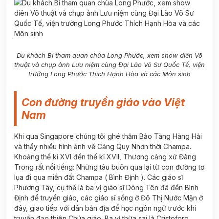
Du khách Bỉ tham quan chùa Long Phước, xem show diên Võ
thuật và chụp ảnh Lưu niệm cùng Đại Lão Võ Sư Quốc Tế, viện
trưởng Long Phước Thích Hạnh Hòa và các Môn sinh
Con đường truyền giáo vào Việt
Nam
Khi qua Singapore chúng tôi ghé thăm Bảo Tàng Hàng Hải
và thấy nhiều hình ảnh về Cảng Quy Nhơn thời Champa.
Khoảng thế kỉ XVI đến thế kỉ XVII, Thương cảng xứ Đàng
Trong rất nổi tiếng: Những tàu buôn qua lại từ con đường tơ
lụa đi qua miền đất Champa ( Bình Định ). Các giáo sĩ
Phương Tây, cụ thể là ba vị giáo sĩ Dòng Tên đã đến Bình
Định để truyền giáo, các giáo sĩ sống ở Đô Thị Nước Mặn ở
đây, giao tiếp với dân bản địa để học ngôn ngữ trước khi
truyền đạo thiên Chúa giáo. Ba vị thừa sai là Cristoforo