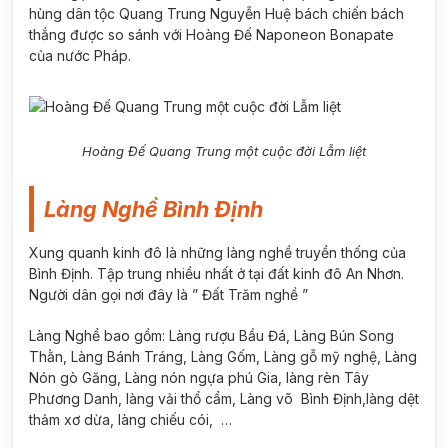
hùng dân tộc Quang Trung Nguyễn Huệ bách chiến bách
thắng được so sánh với Hoàng Đế Naponeon Bonapate
của nước Pháp.
Hoàng Đế Quang Trung một cuộc đời Lẫm liệt
Làng Nghề Bình Định
Xung quanh kinh đô là những làng nghề truyền thống của
Bình Định. Tập trung nhiều nhất ở tại đất kinh đô An Nhơn.
Người dân gọi nơi đây là ” Đất Trăm nghề ”
Làng Nghề bao gồm: Làng rượu Bầu Đá, Làng Bún Song
Thằn, Làng Bánh Tráng, Làng Gốm, Làng gỗ mỹ nghệ, Làng
Nón gò Găng, Làng nón ngựa phú Gia, làng rèn Tây
Phương Danh, làng vải thổ cẩm, Làng võ Bình Định,làng dệt
thảm xơ dừa, làng chiếu cói, …