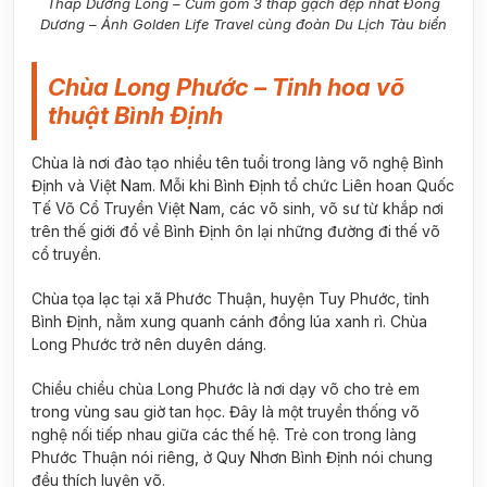
Tháp Dương Long – Cum gồm 3 tháp gạch đẹp nhất Đông
Dương – Ảnh Golden Life Travel cùng đoàn Du Lịch Tàu biển
Chùa Long Phước – Tinh hoa võ
thuật Bình Định
Chùa là nơi đào tạo nhiều tên tuổi trong làng võ nghệ Bình
Định và Việt Nam. Mỗi khi Bình Định tổ chức Liên hoan Quốc
Tế Võ Cổ Truyền Việt Nam, các võ sinh, võ sư từ khắp nơi
trên thế giới đổ về Bình Định ôn lại những đường đi thế võ
cổ truyền.
Chùa tọa lạc tại xã Phước Thuận, huyện Tuy Phước, tỉnh
Bình Định, nằm xung quanh cánh đồng lúa xanh rì. Chùa
Long Phước trở nên duyên dáng.
Chiều chiều chùa Long Phước là nơi dạy võ cho trẻ em
trong vùng sau giờ tan học. Đây là một truyền thống võ
nghệ nối tiếp nhau giữa các thế hệ. Trẻ con trong làng
Phước Thuận nói riêng, ở Quy Nhơn Bình Định nói chung
đều thích luyện võ.