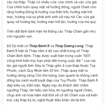
các núi thấp. Tháp có nhiều cửa: cửa chính và các cửa giả:
Cửa chính luôn quay mặt về hướng đông, người Chăm cho
rằng hướng Đông là hướng của thần linh, hướng mặt trời
mọc, hướng của sự phát sinh sinh sôi nảy nở. Các cửa giả
quay về hướng tây, hướng mặn trời lặn, hướng của ma quỷ.
Trên đất Bình Định hiện hệ thống các Tháp Chăm gần như
còn nguyên vẹn.
Đồ Sộ nhất có
Tháp Bánh Ít
và
Tháp Dương Long
. Tháp
Bánh Ít hiện là Tháp nằm ở độ cao nhất trong số Tháp
Chăm Bình Định. Tháp được xuất hiện trong cuốn ‘1001
công trình kiến trúc bạn phải đến trong cuộc đời ” của các
tác giả người Anh. Đây là Tháp gồm 4 cụm tháp thuộc Tuy
Phước, cách Quy Nhơn tầm 20 km. Tháp quay mặt ra
hướng dòng sông Côn thơ mộng, bao quanh là những cánh
đồng lúa xanh mướt tuyệt đẹp của Tuy Phước. Tháp Bánh Ít
đẹp kiêu sa, trầm mặc. Ngày nay du khách đến chêm
ngưỡng Tháp, tìm hiểu văn hóa, tín ngưỡng người Chăm,
chụp ảnh và hoài niệm một thời về cố đô Chăm xưa với kiến
trúc xây tháp kỳ bí, nghệ thuật điêu khắc đá tài tình.