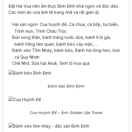
Đất Hai Vua nên ẩm thực Bình Đình khá ngon và độc đáo.
Các món ăn vừa tinh tế trang nhã và rất giản dị.
Hải sản ngon: Cua huỳnh đế, Cá chua, cá bốp, bọ biển,
Trình mun, Trình Châu Trúc
Bún song thằn, bánh tráng nước dừa, bánh ít lá gái,
bánh hồng tâm quan, bánh bèo cây mận, …
Bánh xèo Tôm Nhảy, bánh bèo, Bánh hỏi lòng heo, bún
cá Quy Nhơn
Chè Nhớ, Sữa hạt Anuk, Sinh tố hoa quả
Bánh bèo Bình Định
Cua Huỳnh Đế – Ảnh Golden Life Travel