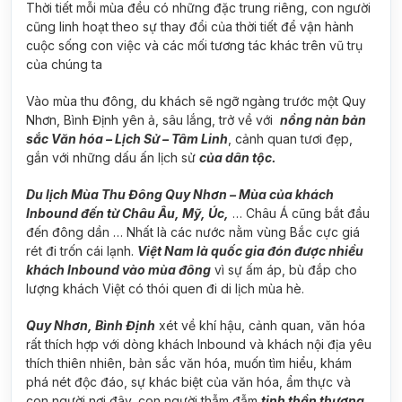
Thời tiết mỗi mùa đều có những đặc trung riêng, con người
cũng linh hoạt theo sự thay đổi của thời tiết để vận hành
cuộc sống con việc và các mối tương tác khác trên vũ trụ
của chúng ta
Vào mùa thu đông, du khách sẽ ngỡ ngàng trước một Quy
Nhơn, Bình Định yên ả, sâu lắng, trở về với
nồng nàn bản
sắc Văn hóa – Lịch Sử – Tâm Linh
, cảnh quan tươi đẹp,
gắn với những dấu ấn lịch sử
của dân tộc.
Du lịch Mùa Thu Đông Quy Nhơn – Mùa của khách
Inbound đến từ Châu Âu, Mỹ, Úc,
… Châu Á cũng bắt đầu
đến đông dần … Nhất là các nước nằm vùng Bắc cực giá
rét đi trốn cái lạnh.
Việt Nam là quốc gia đón được nhiều
khách Inbound vào mùa đông
vì sự ấm áp, bù đắp cho
lượng khách Việt có thói quen đi di lịch mùa hè.
Quy Nhơn, Bình Định
xét về khí hậu, cảnh quan, văn hóa
rất thích hợp với dòng khách Inbound và khách nội địa yêu
thích thiên nhiên, bản sắc văn hóa, muốn tìm hiểu, khám
phá nét độc đáo, sự khác biệt của văn hóa, ẩm thực và
con người nơi đây, con người thẫm đẫm
tinh thần thượng