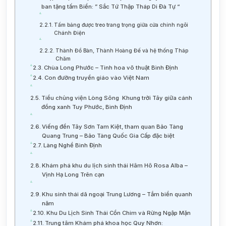
ban tặng tấm Biển: ” Sắc Tứ Thập Tháp Di Đà Tự “
Tấm bảng được treo trang trọng giữa cửa chính ngôi
Chánh Điện
Thành Đồ Bàn, Thành Hoàng Đế và hệ thống Tháp
Chăm
Chùa Long Phước – Tinh hoa võ thuật Bình Định
Con đường truyền giáo vào Việt Nam
Tiểu chủng viện Lòng Sông Khung trời Tây giữa cánh
đồng xanh Tuy Phước, Bình Định
Viếng đền Tây Sơn Tam Kiệt, tham quan Bảo Tàng
Quang Trung – Bảo Tàng Quốc Gia Cấp đặc biệt
Làng Nghề Bình Định
Khám phá khu du lịch sinh thái Hâm Hô Rosa Alba –
Vịnh Hạ Long Trên cạn
Khu sinh thái dã ngoại Trung Lương – Tắm biển quanh
năm
Khu Du Lịch Sinh Thái Cồn Chim và Rừng Ngập Mặn
Trung tâm Khám phá khoa học Quy Nhơn: