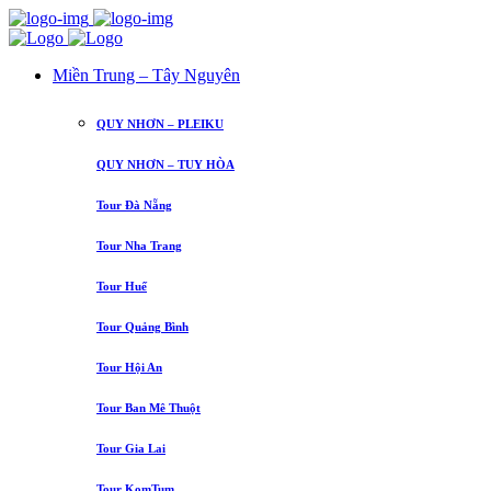
Miền Trung – Tây Nguyên
QUY NHƠN – PLEIKU
QUY NHƠN – TUY HÒA
Tour Đà Nẵng
Tour Nha Trang
Tour Huế
Tour Quảng Bình
Tour Hội An
Tour Ban Mê Thuột
Tour Gia Lai
Tour KomTum