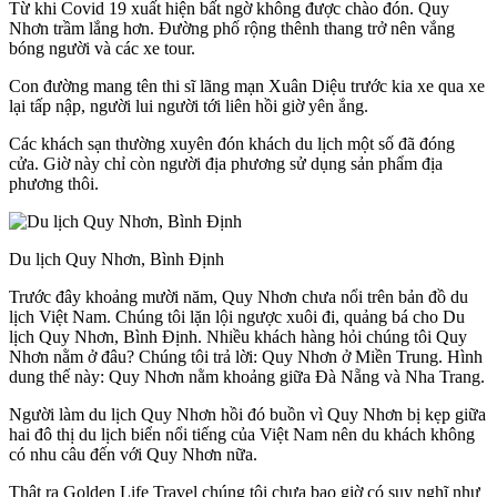
Từ khi Covid 19 xuất hiện bất ngờ không được chào đón. Quy
Nhơn trầm lắng hơn. Đường phố rộng thênh thang trở nên vắng
bóng người và các xe tour.
Con đường mang tên thi sĩ lãng mạn Xuân Diệu trước kia xe qua xe
lại tấp nập, người lui người tới liên hồi giờ yên ắng.
Các khách sạn thường xuyên đón khách du lịch một số đã đóng
cửa. Giờ này chỉ còn người địa phương sử dụng sản phẩm địa
phương thôi.
Du lịch Quy Nhơn, Bình Định
Trước đây khoảng mười năm, Quy Nhơn chưa nổi trên bản đồ du
lịch Việt Nam. Chúng tôi lặn lội ngược xuôi đi, quảng bá cho Du
lịch Quy Nhơn, Bình Định. Nhiều khách hàng hỏi chúng tôi Quy
Nhơn nằm ở đâu? Chúng tôi trả lời: Quy Nhơn ở Miền Trung. Hình
dung thế này: Quy Nhơn nằm khoảng giữa Đà Nẵng và Nha Trang.
Người làm du lịch Quy Nhơn hồi đó buồn vì Quy Nhơn bị kẹp giữa
hai đô thị du lịch biển nổi tiếng của Việt Nam nên du khách không
có nhu câu đến với Quy Nhơn nữa.
Thật ra Golden Life Travel chúng tôi chưa bao giờ có suy nghĩ như