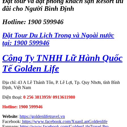
Đặt tour và đặt phòng khách sạn Resort ưu
đãi cho Người Bình Định
Hotline: 1900 599946
Đặt Tour Du Lịch Trong và Ngoài nước
tại: 1900 599946
Công Ty TNHH Lữ Hành Quốc
Tế Golden Life
Địa chỉ: 43 A Lê Thánh Tôn, P. Lê Lợi, Tp. Quy Nhơn, tỉnh Bình
Định, Việt Nam
Điện thoại:
0 256 3813959/ 0913611980
Hotline: 1900 599946
Website
:
https://goldenlifetravel.vn
Facebook:
https://www.facebook.com/XuanLanGoldenlife
Fanpage:
https://www.facebook.com/GoldenLifeTravel.Pro