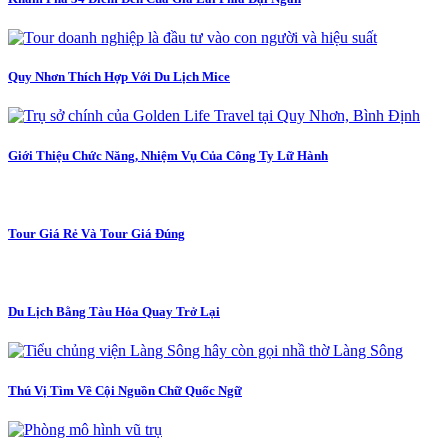
Quy Nhơn Thích Hợp Với Du Lịch Mice
Giới Thiệu Chức Năng, Nhiệm Vụ Của Công Ty Lữ Hành
Tour Giá Rẻ Và Tour Giá Đúng
Du Lịch Bằng Tàu Hỏa Quay Trở Lại
Thú Vị Tìm Về Cội Nguồn Chữ Quốc Ngữ