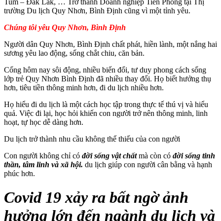
Tum – Đắk Lắk, … Trở thành Doanh nghiệp Tiên Phong tại Thị
trường Du lịch Quy Nhơn, Bình Định cũng vì một tỉnh yêu.
Chúng tôi yêu Quy Nhơn, Bình Định
Người dân Quy Nhơn, Bình Định chất phát, hiền lành, một nắng hai
sương yêu lao động, sống chắt chiu, căn bản.
Cống hôm nay sôi động, nhiều biến đổi, tư duy phong cách sống
lớp trẻ Quy Nhơn Bình Định đã nhiều thay đổi. Họ biết hưởng thụ
hơn, tiêu tiền thông minh hơn, đi du lịch nhiều hơn.
Họ hiểu đi du lịch là một cách học tập trong thực tế thú vị và hiểu
quả. Việc đi lại, học hỏi khiến con người trở nên thông minh, linh
hoạt, tự học dễ dàng hơn.
Du lịch trở thành nhu cầu không thể thiếu của con người
Con người không chỉ có
đời sống vật chất
mà còn có
đời sống tinh
thần, tâm linh và xã hội.
du lịch giúp con người cân bằng và hạnh
phúc hơn.
Covid 19 xảy ra bất ngờ ảnh
hưởng lớn đến ngành du lịch và