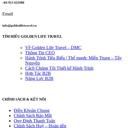
+84 913 611980
Email
info@goldenlifetravel.vn
TÌM HIỂU GOLDEN LIFE TRAVEL
Về Golden Life Travel – DMC
Thông Tin CEO
Hành Trình Tiêu Biểu | Thế mạnh: Miền Trung – Tây
Nguyên
Cách Chúng Tôi Thiết kế Hành Trình
Hợp Tác B2B
Năng Lực B2B
CHÍNH SÁCH & KẾT NỐI
Điều Khoản Chung
Chính Sách Bảo Mật
Quy Định Thanh Toán
Chính Sách Huỷ – Hoàn tiền