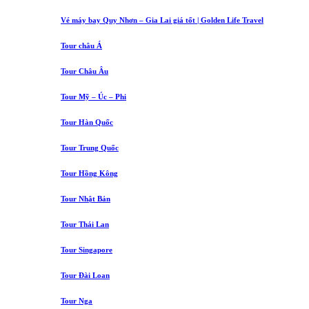
Vé máy bay Quy Nhơn – Gia Lai giá tốt | Golden Life Travel
Tour châu Á
Tour Châu Âu
Tour Mỹ – Úc – Phi
Tour Hàn Quốc
Tour Trung Quốc
Tour Hồng Kông
Tour Nhật Bản
Tour Thái Lan
Tour Singapore
Tour Đài Loan
Tour Nga