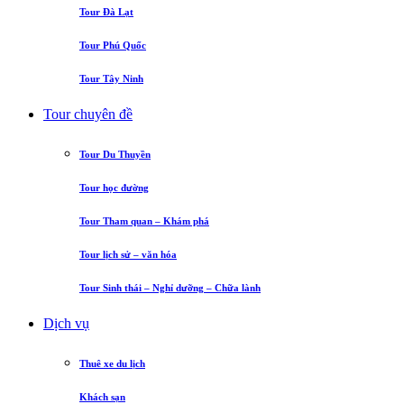
Tour Đà Lạt
Tour Phú Quốc
Tour Tây Ninh
Tour chuyên đề
Tour Du Thuyền
Tour học đường
Tour Tham quan – Khám phá
Tour lịch sử – văn hóa
Tour Sinh thái – Nghỉ dưỡng – Chữa lành
Dịch vụ
Thuê xe du lịch
Khách sạn