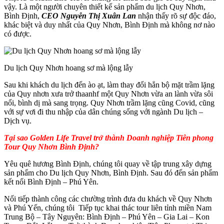
vậy. Là một người chuyên thiết kế sản phẩm du lịch Quy Nhơn,
Bình Định,
CEO Nguyễn Thị Xuân Lan
nhận thấy rõ sự độc đáo,
khác biệt và duy nhất của Quy Nhơn, Bình Định mà không nơ nào
có được.
Du lịch Quy Nhơn hoang sơ mà lộng lẫy
Sau khi khách du lịch đến ào ạt, làm thay đổi hẳn bộ mặt trầm lặng
của Quy nhơn xưa trở thaanhf một Quy Nhơn vừa an lành vừa sôi
nổi, bình dị mà sang trọng. Quy Nhơn trầm lặng cũng Covid, cũng
với sự vơi đi thu nhập của dân chúng sống với ngành Du lịch –
Dịch vụ.
Tại sao Golden Life Travel trở thành Doanh nghiệp Tiên phong
Tour Quy Nhơn Bình Định?
Yêu quê hương Bình Định, chúng tôi quay về tập trung xây dựng
sản phẩm cho Du lịch Quy Nhơn, Bình Định. Sau đó đến sản phẩm
kết nối Bình Định – Phú Yên.
Nối tiếp thành công các chường trình đưa du khách về Quy Nhơn
và Phú Yến, chúng tôi Tiếp tục khai thác tour liên tỉnh miền Nam
Trung Bộ – Tây Nguyên: Bình Định – Phú Yên – Gia Lai – Kon