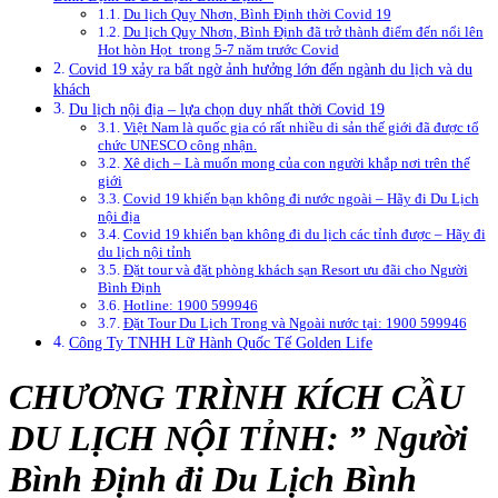
Du lịch Quy Nhơn, Bình Định thời Covid 19
Du lịch Quy Nhơn, Bình Định đã trở thành điểm đến nổi lên
Hot hòn Họt trong 5-7 năm trước Covid
Covid 19 xảy ra bất ngờ ảnh hưởng lớn đến ngành du lịch và du
khách
Du lịch nội địa – lựa chọn duy nhất thời Covid 19
Việt Nam là quốc gia có rất nhiều di sản thế giới đã được tổ
chức UNESCO công nhận.
Xê dịch – Là muốn mong của con người khắp nơi trên thế
giới
Covid 19 khiến bạn không đi nước ngoài – Hãy đi Du Lịch
nội địa
Covid 19 khiến bạn không đi du lịch các tỉnh được – Hãy đi
du lịch nội tỉnh
Đặt tour và đặt phòng khách sạn Resort ưu đãi cho Người
Bình Định
Hotline: 1900 599946
Đặt Tour Du Lịch Trong và Ngoài nước tại: 1900 599946
Công Ty TNHH Lữ Hành Quốc Tế Golden Life
CHƯƠNG TRÌNH KÍCH CẦU
DU LỊCH NỘI TỈNH: ” Người
Bình Định đi Du Lịch Bình