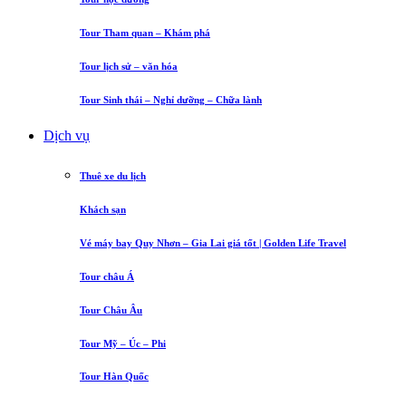
Tour Tham quan – Khám phá
Tour lịch sử – văn hóa
Tour Sinh thái – Nghỉ dưỡng – Chữa lành
Dịch vụ
Thuê xe du lịch
Khách sạn
Vé máy bay Quy Nhơn – Gia Lai giá tốt | Golden Life Travel
Tour châu Á
Tour Châu Âu
Tour Mỹ – Úc – Phi
Tour Hàn Quốc