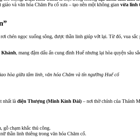
hật giáo và văn hóa Chăm Pa cổ xưa – tạo nên một không gian
vừa linh 
én”
rơi chén ngọc xuống sông, được thần linh giúp vớt lại. Từ đó, vua sắc
g Khánh
, mang đậm dấu ấn cung đình Huế nhưng lại hòa quyện sâu sắ
giao hòa giữa tâm linh, văn hóa Chăm và tín ngưỡng Huế cổ
ật nhất là
điện Thượng (Minh Kính Đài)
– nơi thờ chính của Thánh 
m, gỗ chạm khắc thủ công.
 nữ thần linh thiêng trong văn hóa Chăm cổ.