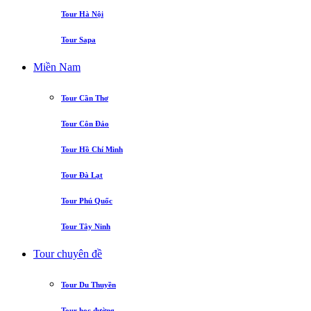
Tour Hà Nội
Tour Sapa
Miền Nam
Tour Cần Thơ
Tour Côn Đảo
Tour Hồ Chí Minh
Tour Đà Lạt
Tour Phú Quốc
Tour Tây Ninh
Tour chuyên đề
Tour Du Thuyền
Tour học đường