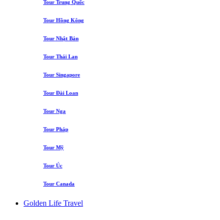
Tour Trung Quốc
Tour Hồng Kông
Tour Nhật Bản
Tour Thái Lan
Tour Singapore
Tour Đài Loan
Tour Nga
Tour Pháp
Tour Mỹ
Tour Úc
Tour Canada
Golden Life Travel