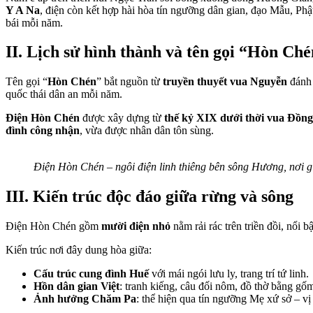
Y A Na
, điện còn kết hợp hài hòa tín ngưỡng dân gian, đạo Mẫu, P
bái mỗi năm.
II. Lịch sử hình thành và tên gọi “Hòn Ch
Tên gọi “
Hòn Chén
” bắt nguồn từ
truyền thuyết vua Nguyễn
đánh 
quốc thái dân an mỗi năm.
Điện Hòn Chén
được xây dựng từ
thế kỷ XIX dưới thời vua Đồn
đình công nhận
, vừa được nhân dân tôn sùng.
Điện Hòn Chén – ngôi điện linh thiêng bên sông Hương, nơi 
III. Kiến trúc độc đáo giữa rừng và sông
Điện Hòn Chén gồm
mười điện nhỏ
nằm rải rác trên triền đồi, nổi b
Kiến trúc nơi đây dung hòa giữa:
Cấu trúc cung đình Huế
với mái ngói lưu ly, trang trí tứ linh.
Hồn dân gian Việt
: tranh kiếng, câu đối nôm, đồ thờ bằng gố
Ảnh hưởng Chăm Pa
: thể hiện qua tín ngưỡng Mẹ xứ sở – vị