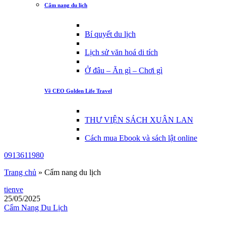
Cẩm nang du lịch
Bí quyết du lịch
Lịch sử văn hoá di tích
Ở đâu – Ăn gì – Chơi gì
Về CEO Golden Life Travel
THƯ VIỆN SÁCH XUÂN LAN
Cách mua Ebook và sách lật online
0913611980
Trang chủ
»
Cẩm nang du lịch
tienve
25/05/2025
Cẩm Nang Du Lịch