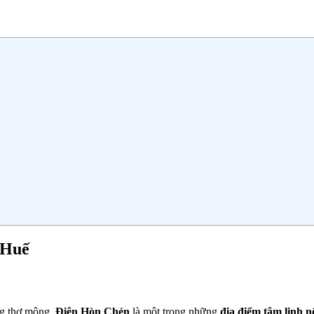
 Huế
ng thơ mộng,
Điện Hòn Chén
là một trong những
địa điểm tâm linh n