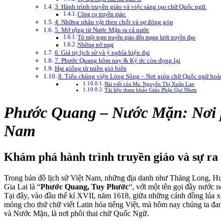
3. Hành trình truyền giáo và việc sáng tạo chữ Quốc ngữ.
Công cụ truyền giáo:
4. Những nhân vật then chốt và sự đóng góp
5. Mở rộng từ Nước Mặn ra cả nước
Từ một trạm truyền giáo đến mạng lưới truyền đạo
Những trở ngại
6. Giá trị lịch sử và ý nghĩa hiện đại
7. Phước Quang hôm nay & Ký ức còn đọng lại
Hạt giống từ miền gió biển
8. Tiểu chủng viện Lòng Sông – Nơi giúp chữ Quốc ngữ hoàn 
Bài viết của Ms. Nguyễn Thị Xuân Lan
Tài liệu tham khảo Giáo Phận Qui Nhơn
Phước Quang – Nước Mặn: Nơi p
Nam
Khám phá hành trình truyền giáo và sự r
Trong bản đồ lịch sử Việt Nam, những địa danh như Thăng Long, Hu
Gia Lai là “
Phước Quang, Tuy Phước
“, với một tên gọi đầy nước n
Tại đây, vào đầu thế kỉ XVII, năm 1618, giữa những cánh đồng lúa xen
móng cho thứ chữ viết Latin hóa tiếng Việt, mà hôm nay chúng ta đa
và Nước Mặn, là nơi phôi thai chữ Quốc Ngữ.