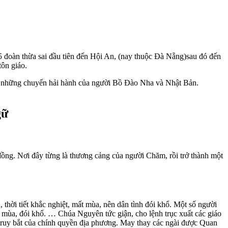
đoàn thừa sai đầu tiên đến Hội An, (nay thuộc Đà Nẵng)sau đó đến
ôn giáo.
ua những chuyến hải hành của người Bồ Đào Nha và Nhật Bản.
gữ
ồng. Nơi đây từng là thương cảng của người Chăm, rồi trở thành một
hời tiết khắc nghiệt, mất mùa, nên dân tình đói khổ. Một số người
ất mùa, đói khổ. … Chúa Nguyên tức giận, cho lệnh trục xuất các giáo
 sự truy bắt của chính quyền địa phương. May thay các ngài được Quan