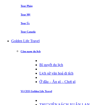
Tour Pháp
Tour Mỹ
Tour Úc
Tour Canada
Golden Life Travel
Cẩm nang du lịch
Bí quyết du lịch
Lịch sử văn hoá di tích
Ở đâu – Ăn gì – Chơi gì
Về CEO Golden Life Travel
THƯ VIỆN SÁCH XUÂN LAN