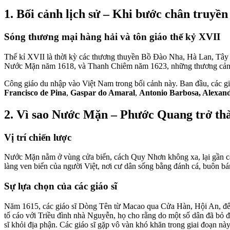
1. Bối cảnh lịch sử – Khi bước chân truyền
Sóng thương mại hàng hải và tôn giáo thế kỷ XVII
Thế kỉ XVII là thời kỳ các thương thuyền Bồ Đào Nha, Hà Lan, Tâ
Nước Mặn năm 1618, và Thanh Chiêm năm 1623, những thương cảng s
Công giáo du nhập vào Việt Nam trong bối cảnh này. Ban đầu, các g
Francisco de Pina
,
Gaspar do Amaral
,
Antonio Barbosa, Alexan
2. Vì sao Nước Mặn – Phước Quang trở thà
Vị trí chiến lược
Nước Mặn nằm ở vùng cửa biển, cách Quy Nhơn không xa, lại gần các 
làng ven biển của người Việt, nơi cư dân sống bằng đánh cá, buôn b
Sự lựa chọn của các giáo sĩ
Năm 1615, các giáo sĩ Dòng Tên từ Macao qua Cửa Hàn, Hội An, để tr
tố cáo với Triều đình nhà Nguyễn, họ cho rằng do một số dân đã bỏ đ
sĩ khỏi địa phận. Các giáo sĩ gặp vô vàn khó khăn trong giai đoạn này