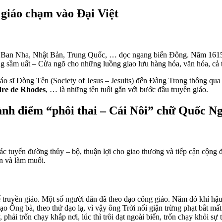
 giáo chạm vào Đại Việt
y Ban Nha, Nhật Bản, Trung Quốc, … dọc ngang biển Đông. Năm 1615 
ầm uất – Cửa ngõ cho những luồng giao lưu hàng hóa, văn hóa, cả t
iáo sĩ Dòng Tên (Society of Jesus – Jesuits) đến Đàng Trong thông q
dre de Rhodes
, … là những tên tuổi gắn với bước đầu truyền giáo.
nh điểm “phôi thai – Cái Nôi” chữ Quốc
N
tuyến đường thủy – bộ, thuận lợi cho giao thương và tiếp cận cộng đ
án và làm muối.
uyền giáo. Một số người dân đã theo đạo công giáo. Năm đó khí hậu, t
ạo Ông bà, theo thứ đạo lạ, vì vậy ông Trời nổi giận trừng phạt bắt m
, phải trốn chạy khắp nơi, lúc thì trôi dạt ngoài biển, trốn chạy khỏi