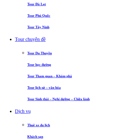
Tour Đà Lạt
Tour Phú Quốc
Tour Tây Ninh
Tour chuyên đề
Tour Du Thuyền
Tour học đường
Tour Tham quan – Khám phá
Tour lịch sử – văn hóa
Tour Sinh thái – Nghỉ dưỡng – Chữa lành
Dịch vụ
Thuê xe du lịch
Khách sạn