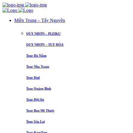
Miền Trung – Tây Nguyên
QUY NHƠN – PLEIKU
QUY NHƠN – TUY HÒA
Tour Đà Nẵng
Tour Nha Trang
Tour Huế
Tour Quảng Bình
Tour Hội An
Tour Ban Mê Thuột
Tour Gia Lai
Tour KomTum