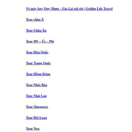
Vé máy bay Quy Nhơn – Gia Lai giá tốt | Golden Life Travel
Tour châu Á
Tour Châu Âu
Tour Mỹ – Úc – Phi
Tour Hàn Quốc
Tour Trung Quốc
Tour Hồng Kông
Tour Nhật Bản
Tour Thái Lan
Tour Singapore
Tour Đài Loan
Tour Nga