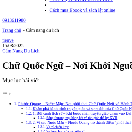
Cách mua Ebook và sách lật online
0913611980
Trang chủ
»
Cẩm nang du lịch
tienve
15/08/2025
Cẩm Nang Du Lịch
Chữ Quốc Ngữ – Nơi Khởi Ngu
Mục lục bài viết
Phước Quang – Nước Mặn: Nơi phôi thai Chữ Quốc Ngữ và Hành T
Khám phá hành trình truyền giáo và sự ra đời của Chữ Quốc 
1. Bối cảnh lịch sử – Khi bước chân truyền giáo chạm vào Đại
Sóng thương mại hàng hải và tôn giáo thế kỷ XVII
2. Vì sao Nước Mặn – Phước Quang trở thành điểm “phôi thai
Vị trí chiến lược
Sự lựa chọn của các giáo sĩ