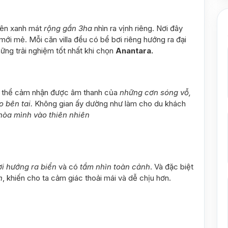
iên xanh mát
rộng
gần 3ha
nhìn ra vịnh riêng. Nơi đây
ới mẻ. Mỗi căn villa đều có bể bơi riêng hướng ra đại
ững trải nghiệm tốt nhất khi chọn
Anantara.
 thể cảm nhận được âm thanh của
những cơn sóng vỗ,
 bên tai.
Không gian ấy dường như làm cho du khách
hòa mình vào thiên nhiên
ơi hướng ra biển
và có
tầm nhìn toàn cảnh
. Và đặc biệt
h
, khiến cho ta cảm giác thoải mái và dễ chịu hơn.