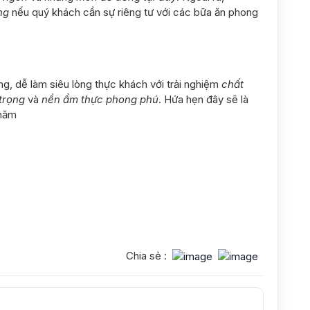
ng
nếu quý khách cần sự riêng tư với các bữa ăn phong
g, dễ làm siêu lòng thực khách với trải nghiệm
chất
trọng
và
nền ẩm thực phong phú
. Hứa hẹn đây sẽ là
thăm
Chia sẻ :