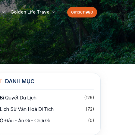
ụ
Golden Life Travel
0913611980
DANH MỤC
Bí Quyết Du Lịch
(126)
Lịch Sử Văn Hoá Di Tích
(72)
Ở Đâu - Ăn Gì - Chơi Gì
(0)